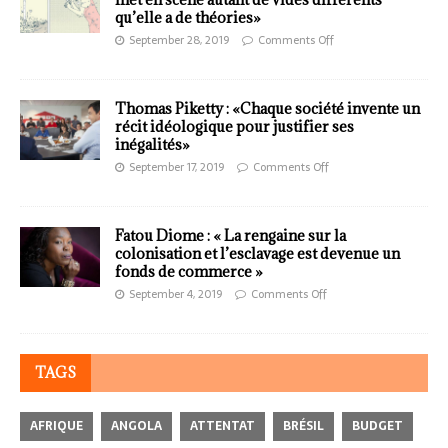
qu’elle a de théories»
September 28, 2019
Comments Off
Thomas Piketty : «Chaque société invente un
récit idéologique pour justifier ses
inégalités»
September 17, 2019
Comments Off
Fatou Diome : « La rengaine sur la
colonisation et l’esclavage est devenue un
fonds de commerce »
September 4, 2019
Comments Off
TAGS
AFRIQUE
ANGOLA
ATTENTAT
BRÉSIL
BUDGET