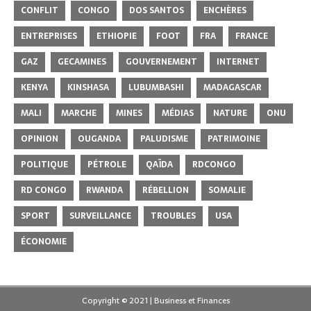
CONFLIT
CONGO
DOS SANTOS
ENCHÈRES
ENTREPRISES
ETHIOPIE
FOOT
FRA
FRANCE
GAZ
GECAMINES
GOUVERNEMENT
INTERNET
KENYA
KINSHASA
LUBUMBASHI
MADAGASCAR
MALI
MARCHE
MINES
MÉDIAS
NATURE
ONU
OPINION
OUGANDA
PALUDISME
PATRIMOINE
POLITIQUE
PÉTROLE
QAÏDA
RDCONGO
RD CONGO
RWANDA
RÉBELLION
SOMALIE
SPORT
SURVEILLANCE
TROUBLES
USA
ÉCONOMIE
Copyright © 2021 | Business et Finances