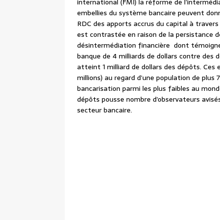
international (FMI) la réforme de l’interméd
embellies du système bancaire peuvent donne
RDC des apports accrus du capital à travers l
est contrastée en raison de la persistance d
désintermédiation financière dont témoigne 
banque de 4 milliards de dollars contre des
atteint 1 milliard de dollars des dépôts. Ce
millions) au regard d’une population de plus 
bancarisation parmi les plus faibles au mond
dépôts pousse nombre d’observateurs avisés 
secteur bancaire.