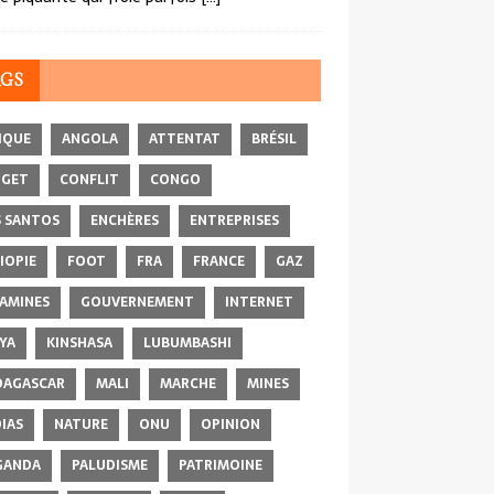
AGS
IQUE
ANGOLA
ATTENTAT
BRÉSIL
DGET
CONFLIT
CONGO
 SANTOS
ENCHÈRES
ENTREPRISES
IOPIE
FOOT
FRA
FRANCE
GAZ
AMINES
GOUVERNEMENT
INTERNET
YA
KINSHASA
LUBUMBASHI
AGASCAR
MALI
MARCHE
MINES
IAS
NATURE
ONU
OPINION
GANDA
PALUDISME
PATRIMOINE