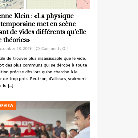
enne Klein : «La physique
temporaine met en scène
ant de vides différents qu’elle
e théories»
ptember 28, 2019
Comments Off
cile de trouver plus insaisissable que le vide,
ot des plus communs qui se dérobe à toute
ition précise dès lors qu’on cherche à le
r de trop près. Peut-on, d’ailleurs, vraiment
r le
[…]
ERVIEW