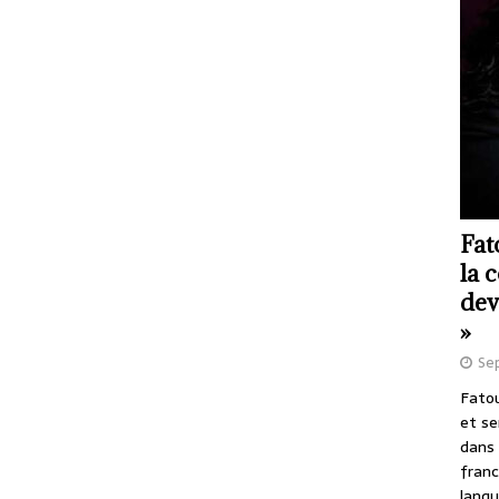
Fat
la 
dev
»
Se
Fatou
et se
dans 
franc
langu