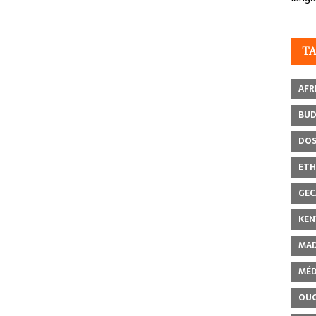
T
AFR
BU
DOS
ETH
GEC
KEN
MAD
MÉD
OU