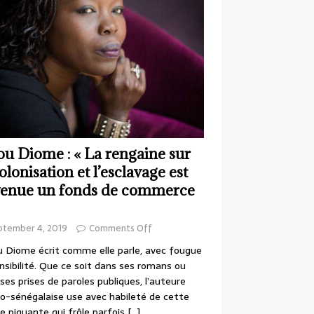
ou Diome : « La rengaine sur
colonisation et l’esclavage est
enue un fonds de commerce
ptember 4, 2019
Comments Off
 Diome écrit comme elle parle, avec fougue
nsibilité. Que ce soit dans ses romans ou
ses prises de paroles publiques, l’auteure
o-sénégalaise use avec habileté de cette
e piquante qui frôle parfois
[…]