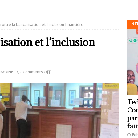
INT
roître la bancarisation et l’inclusion financière
isation et l’inclusion
IMOINE
Comments Off
Ted
Com
par
fau
Feb