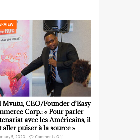
ERVIEW
 Mvutu, CEO/Founder d’Easy
merce Corp.: « Pour parler
tenariat avec les Américains, il
t aller puiser à la source »
ruary 5, 2020
Comments Off