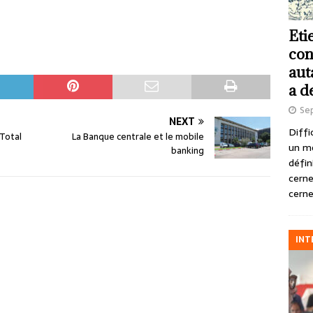
Eti
con
aut
a d
Se
NEXT
Diffi
 Total
La Banque centrale et le mobile
un m
banking
défin
cerne
cerne
INT