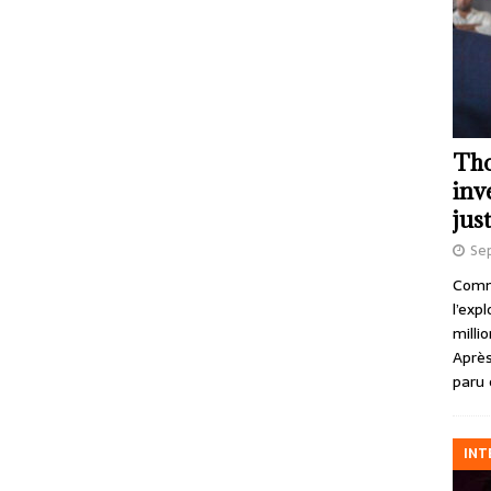
Tho
inv
just
Se
Comme
l’exp
milli
Après
paru 
INT