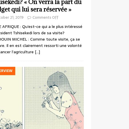
isekedi? « On verra la part du
get qui lui sera réservée »
ober 21, 2019
Comments Off
 AFRIQUE : Qu’est-ce qui a le plus intéressé
ésident Tshisekedi lors de sa visite?
OUIN MICHEL : Comme toute visite, ça se
re. Il en est clairement ressorti une volonté
lancer l’agriculture
[…]
ERVIEW