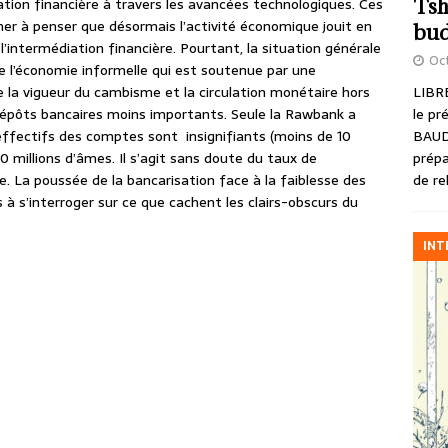
Tsh
iation financière à travers les avancées technologiques. Ces
r à penser que désormais l’activité économique jouit en
bud
’intermédiation financière. Pourtant, la situation générale
Oct
e l’économie informelle qui est soutenue par une
LIBRE
la vigueur du cambisme et la circulation monétaire hors
le pr
 dépôts bancaires moins importants. Seule la Rawbank a
BAUD
s effectifs des comptes sont insignifiants (moins de 10
prépa
70 millions d’âmes. Il s’agit sans doute du taux de
de re
e. La poussée de la bancarisation face à la faiblesse des
à s’interroger sur ce que cachent les clairs-obscurs du
INT