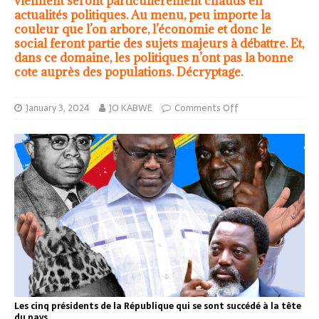
viennent seront particulièrement chauds en
actualités politiques. Au menu, peu importe la
couleur que l’on arbore, l’économie et donc le
social feront partie des sujets majeurs à débattre. Et,
dans ce domaine, les politiques n’ont pas la bonne
cote auprès des populations. Décryptage.
January 3, 2024
JO KABWE
Comments Off
Les cinq présidents de la République qui se sont succédé à la tête
du pays.