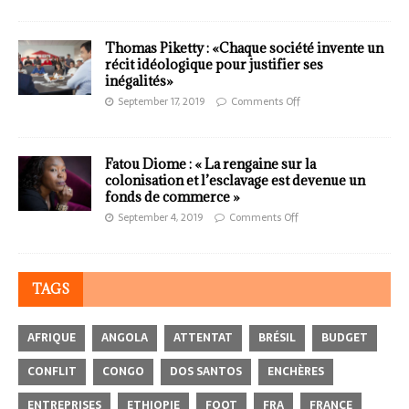
Thomas Piketty : «Chaque société invente un
récit idéologique pour justifier ses
inégalités»
September 17, 2019
Comments Off
Fatou Diome : « La rengaine sur la
colonisation et l’esclavage est devenue un
fonds de commerce »
September 4, 2019
Comments Off
TAGS
AFRIQUE
ANGOLA
ATTENTAT
BRÉSIL
BUDGET
CONFLIT
CONGO
DOS SANTOS
ENCHÈRES
ENTREPRISES
ETHIOPIE
FOOT
FRA
FRANCE