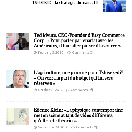
TSHISEKEDI : la stratégie du mandat II
Ted Mvutu, CEO/Founder d’Easy Commerce
Corp.: « Pour parler partenariat avec les
Américains, il faut aller puiser à la source »
February 5, 2020
Comments Off
L’agriculture, une priorité pour Tshisekedi?
« On verra la part du budget qui lui sera
réservée »
October 21, 2019
Comments Off
Etienne Klein : «La physique contemporaine
met en scène autant de vides différents
qu’elle a de théories»
September 28, 2019
Comments Off