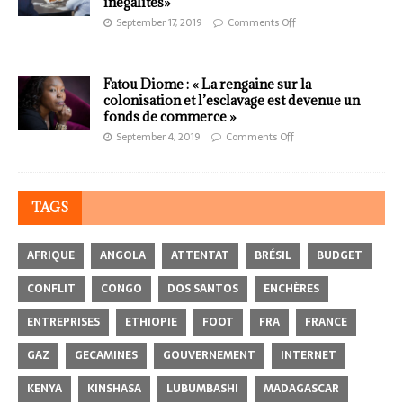
inégalités»
September 17, 2019
Comments Off
Fatou Diome : « La rengaine sur la
colonisation et l’esclavage est devenue un
fonds de commerce »
September 4, 2019
Comments Off
TAGS
AFRIQUE
ANGOLA
ATTENTAT
BRÉSIL
BUDGET
CONFLIT
CONGO
DOS SANTOS
ENCHÈRES
ENTREPRISES
ETHIOPIE
FOOT
FRA
FRANCE
GAZ
GECAMINES
GOUVERNEMENT
INTERNET
KENYA
KINSHASA
LUBUMBASHI
MADAGASCAR