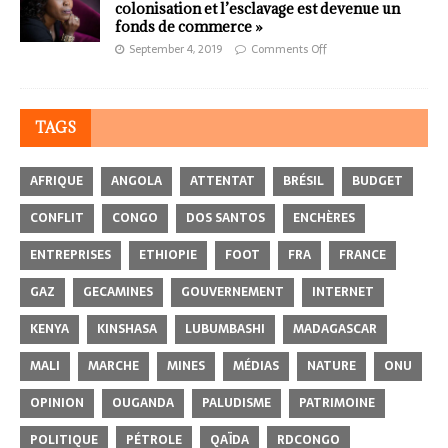
colonisation et l’esclavage est devenue un
fonds de commerce »
September 4, 2019
Comments Off
TAGS
AFRIQUE
ANGOLA
ATTENTAT
BRÉSIL
BUDGET
CONFLIT
CONGO
DOS SANTOS
ENCHÈRES
ENTREPRISES
ETHIOPIE
FOOT
FRA
FRANCE
GAZ
GECAMINES
GOUVERNEMENT
INTERNET
KENYA
KINSHASA
LUBUMBASHI
MADAGASCAR
MALI
MARCHE
MINES
MÉDIAS
NATURE
ONU
OPINION
OUGANDA
PALUDISME
PATRIMOINE
POLITIQUE
PÉTROLE
QAÏDA
RDCONGO