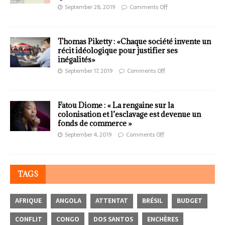
September 28, 2019
Comments Off
Thomas Piketty : «Chaque société invente un
récit idéologique pour justifier ses
inégalités»
September 17, 2019
Comments Off
Fatou Diome : « La rengaine sur la
colonisation et l’esclavage est devenue un
fonds de commerce »
September 4, 2019
Comments Off
TAGS
AFRIQUE
ANGOLA
ATTENTAT
BRÉSIL
BUDGET
CONFLIT
CONGO
DOS SANTOS
ENCHÈRES