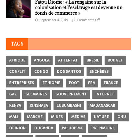
Fatou Diome : « La rengaine sur la
colonisation et l’esclavage est devenue un
fonds de commerce »
September 4, 2019
Comments Off
TAGS
AFRIQUE
ANGOLA
ATTENTAT
BRÉSIL
BUDGET
CONFLIT
CONGO
DOS SANTOS
ENCHÈRES
ENTREPRISES
ETHIOPIE
FOOT
FRA
FRANCE
GAZ
GECAMINES
GOUVERNEMENT
INTERNET
KENYA
KINSHASA
LUBUMBASHI
MADAGASCAR
MALI
MARCHE
MINES
MÉDIAS
NATURE
ONU
OPINION
OUGANDA
PALUDISME
PATRIMOINE