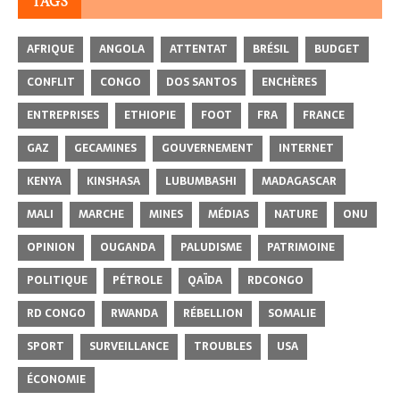
TAGS
AFRIQUE
ANGOLA
ATTENTAT
BRÉSIL
BUDGET
CONFLIT
CONGO
DOS SANTOS
ENCHÈRES
ENTREPRISES
ETHIOPIE
FOOT
FRA
FRANCE
GAZ
GECAMINES
GOUVERNEMENT
INTERNET
KENYA
KINSHASA
LUBUMBASHI
MADAGASCAR
MALI
MARCHE
MINES
MÉDIAS
NATURE
ONU
OPINION
OUGANDA
PALUDISME
PATRIMOINE
POLITIQUE
PÉTROLE
QAÏDA
RDCONGO
RD CONGO
RWANDA
RÉBELLION
SOMALIE
SPORT
SURVEILLANCE
TROUBLES
USA
ÉCONOMIE