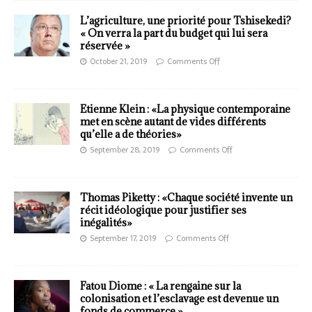
L’agriculture, une priorité pour Tshisekedi?
« On verra la part du budget qui lui sera
réservée »
October 21, 2019
Comments Off
Etienne Klein : «La physique contemporaine
met en scène autant de vides différents
qu’elle a de théories»
September 28, 2019
Comments Off
Thomas Piketty : «Chaque société invente un
récit idéologique pour justifier ses
inégalités»
September 17, 2019
Comments Off
Fatou Diome : « La rengaine sur la
colonisation et l’esclavage est devenue un
fonds de commerce »