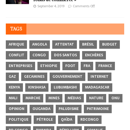
September 4, 2019
Comments Off
TAGS
AFRIQUE
ANGOLA
ATTENTAT
BRÉSIL
BUDGET
CONFLIT
CONGO
DOS SANTOS
ENCHÈRES
ENTREPRISES
ETHIOPIE
FOOT
FRA
FRANCE
GAZ
GECAMINES
GOUVERNEMENT
INTERNET
KENYA
KINSHASA
LUBUMBASHI
MADAGASCAR
MALI
MARCHE
MINES
MÉDIAS
NATURE
ONU
OPINION
OUGANDA
PALUDISME
PATRIMOINE
POLITIQUE
PÉTROLE
QAÏDA
RDCONGO