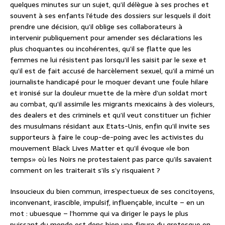
quelques minutes sur un sujet, qu’il délègue à ses proches et
souvent à ses enfants l’étude des dossiers sur lesquels il doit
prendre une décision, qu’il oblige ses collaborateurs à
intervenir publiquement pour amender ses déclarations les
plus choquantes ou incohérentes, qu’il se flatte que les
femmes ne lui résistent pas lorsqu’il les saisit par le sexe et
qu’il est de fait accusé de harcèlement sexuel, qu’il a mimé un
journaliste handicapé pour le moquer devant une foule hilare
et ironisé sur la douleur muette de la mère d’un soldat mort
au combat, qu’il assimile les migrants mexicains à des violeurs,
des dealers et des criminels et qu’il veut constituer un fichier
des musulmans résidant aux Etats-Unis, enfin qu’il invite ses
supporteurs à faire le coup-de-poing avec les activistes du
mouvement Black Lives Matter et qu’il évoque «le bon
temps» où les Noirs ne protestaient pas parce qu’ils savaient
comment on les traiterait s’ils s’y risquaient ?
Insoucieux du bien commun, irrespectueux de ses concitoyens,
inconvenant, irascible, impulsif, influençable, inculte – en un
mot : ubuesque – l’homme qui va diriger le pays le plus
puissant du monde est donc bien une figure du grotesque en