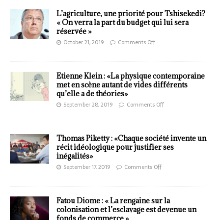
L’agriculture, une priorité pour Tshisekedi?
« On verra la part du budget qui lui sera
réservée »
October 21, 2019
Comments Off
Etienne Klein : «La physique contemporaine
met en scène autant de vides différents
qu’elle a de théories»
September 28, 2019
Comments Off
Thomas Piketty : «Chaque société invente un
récit idéologique pour justifier ses
inégalités»
September 17, 2019
Comments Off
Fatou Diome : « La rengaine sur la
colonisation et l’esclavage est devenue un
fonds de commerce »