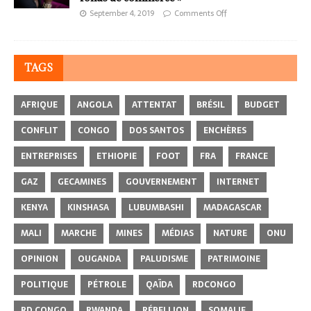
September 4, 2019
Comments Off
TAGS
AFRIQUE
ANGOLA
ATTENTAT
BRÉSIL
BUDGET
CONFLIT
CONGO
DOS SANTOS
ENCHÈRES
ENTREPRISES
ETHIOPIE
FOOT
FRA
FRANCE
GAZ
GECAMINES
GOUVERNEMENT
INTERNET
KENYA
KINSHASA
LUBUMBASHI
MADAGASCAR
MALI
MARCHE
MINES
MÉDIAS
NATURE
ONU
OPINION
OUGANDA
PALUDISME
PATRIMOINE
POLITIQUE
PÉTROLE
QAÏDA
RDCONGO
RD CONGO
RWANDA
RÉBELLION
SOMALIE