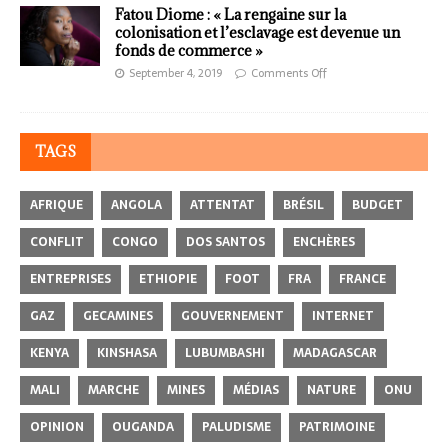
Fatou Diome : « La rengaine sur la
colonisation et l’esclavage est devenue un
fonds de commerce »
September 4, 2019
Comments Off
TAGS
AFRIQUE
ANGOLA
ATTENTAT
BRÉSIL
BUDGET
CONFLIT
CONGO
DOS SANTOS
ENCHÈRES
ENTREPRISES
ETHIOPIE
FOOT
FRA
FRANCE
GAZ
GECAMINES
GOUVERNEMENT
INTERNET
KENYA
KINSHASA
LUBUMBASHI
MADAGASCAR
MALI
MARCHE
MINES
MÉDIAS
NATURE
ONU
OPINION
OUGANDA
PALUDISME
PATRIMOINE