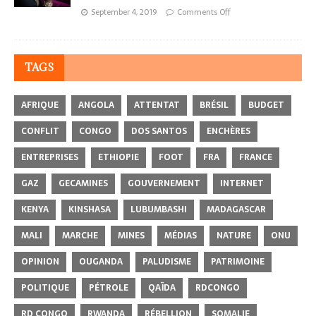
September 4, 2019
Comments Off
TAGS
AFRIQUE
ANGOLA
ATTENTAT
BRÉSIL
BUDGET
CONFLIT
CONGO
DOS SANTOS
ENCHÈRES
ENTREPRISES
ETHIOPIE
FOOT
FRA
FRANCE
GAZ
GECAMINES
GOUVERNEMENT
INTERNET
KENYA
KINSHASA
LUBUMBASHI
MADAGASCAR
MALI
MARCHE
MINES
MÉDIAS
NATURE
ONU
OPINION
OUGANDA
PALUDISME
PATRIMOINE
POLITIQUE
PÉTROLE
QAÏDA
RDCONGO
RD CONGO
RWANDA
RÉBELLION
SOMALIE