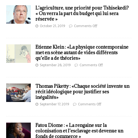
L’agriculture, une priorité pour Tshisekedi?
« On verra la part du budget qui lui sera
réservée »
October 21, 2019
Comments Off
Etienne Klein : «La physique contemporaine
met en scène autant de vides différents
qu’elle a de théories»
September 28, 2019
Comments Off
Thomas Piketty : «Chaque société invente un
récit idéologique pour justifier ses
inégalités»
September 17, 2019
Comments Off
Fatou Diome : « La rengaine sur la
colonisation et l’esclavage est devenue un
fonds de commerce »