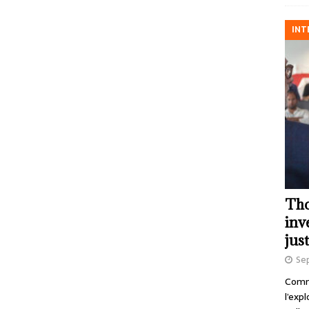
INT
Tho
inv
just
Se
Comme
l’exp