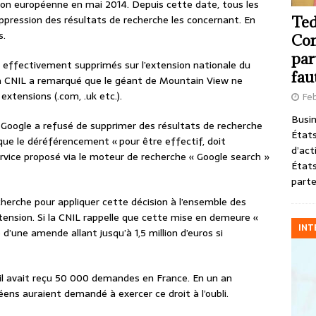
Union européenne en mai 2014. Depuis cette date, tous les
pression des résultats de recherche les concernant. En
Ted
s.
Com
par
t effectivement supprimés sur l’extension nationale du
fau
la CNIL a remarqué que le géant de Mountain View ne
extensions (.com, .uk etc.).
Feb
Busin
ui Google a refusé de supprimer des résultats de recherche
États
que le déréférencement « pour être effectif, doit
d’act
rvice proposé via le moteur de recherche « Google search »
États
parte
cherche pour appliquer cette décision à l’ensemble des
ension. Si la CNIL rappelle que cette mise en demeure «
INT
d’une amende allant jusqu’à 1,5 million d’euros si
il avait reçu 50 000 demandes en France. En un an
ens auraient demandé à exercer ce droit à l’oubli.