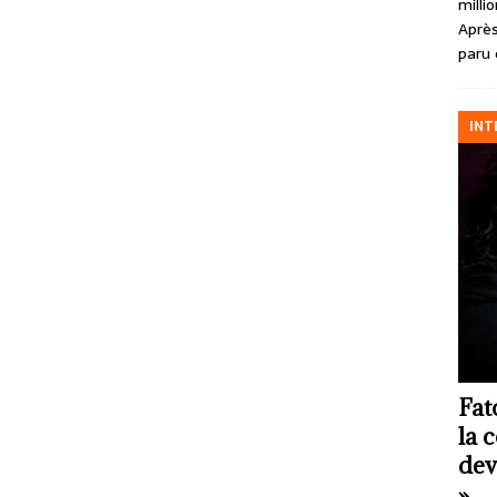
milli
Après
paru 
INT
Fat
la 
dev
»