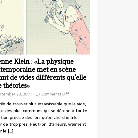
enne Klein : «La physique
temporaine met en scène
ant de vides différents qu’elle
e théories»
ptember 28, 2019
Comments Off
cile de trouver plus insaisissable que le vide,
ot des plus communs qui se dérobe à toute
ition précise dès lors qu’on cherche à le
r de trop près. Peut-on, d’ailleurs, vraiment
r le
[…]