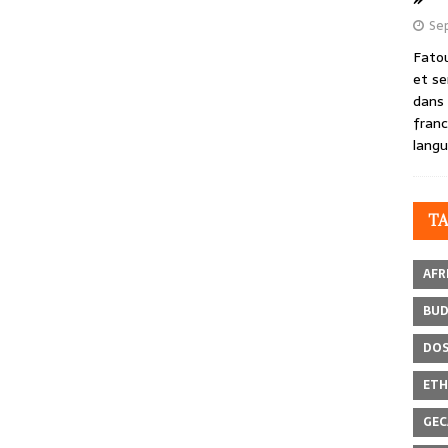
Se
Fatou
et se
dans 
franc
langu
T
AFR
BU
DOS
ETH
GEC