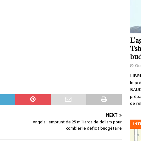
L’a
Tsh
bud
Oct
LIBRE
le pr
BAUD
prépa
de re
NEXT
Angola : emprunt de 25 milliards de dollars pour
INT
combler le déficit budgétaire