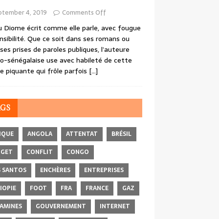
ptember 4, 2019
Comments Off
 Diome écrit comme elle parle, avec fougue
nsibilité. Que ce soit dans ses romans ou
ses prises de paroles publiques, l’auteure
o-sénégalaise use avec habileté de cette
e piquante qui frôle parfois
[…]
AGS
IQUE
ANGOLA
ATTENTAT
BRÉSIL
DGET
CONFLIT
CONGO
 SANTOS
ENCHÈRES
ENTREPRISES
IOPIE
FOOT
FRA
FRANCE
GAZ
AMINES
GOUVERNEMENT
INTERNET