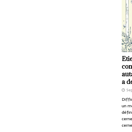
Eti
con
aut
a d
Se
Diffi
un m
défin
cerne
cerne