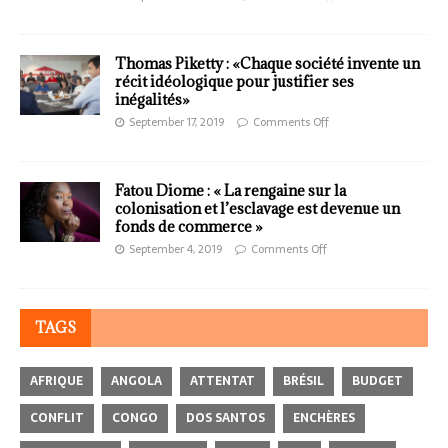
Thomas Piketty : «Chaque société invente un
récit idéologique pour justifier ses
inégalités»
September 17, 2019
Comments Off
Fatou Diome : « La rengaine sur la
colonisation et l’esclavage est devenue un
fonds de commerce »
September 4, 2019
Comments Off
TAGS
AFRIQUE
ANGOLA
ATTENTAT
BRÉSIL
BUDGET
CONFLIT
CONGO
DOS SANTOS
ENCHÈRES