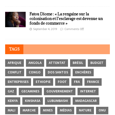
Fatou Diome : « La rengaine sur la
colonisation et l’esclavage est devenue un
fonds de commerce »
September 4, 2019
Comments Off
TAGS
AFRIQUE
ANGOLA
ATTENTAT
BRÉSIL
BUDGET
CONFLIT
CONGO
DOS SANTOS
ENCHÈRES
ENTREPRISES
ETHIOPIE
FOOT
FRA
FRANCE
GAZ
GECAMINES
GOUVERNEMENT
INTERNET
KENYA
KINSHASA
LUBUMBASHI
MADAGASCAR
MALI
MARCHE
MINES
MÉDIAS
NATURE
ONU