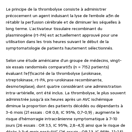
Le principe de la thrombolyse consiste à administrer
précocement un agent induisant la lyse de l’embole afin de
rétablir la perfusion cérébrale et de diminuer les séquelles à
long terme. L’activateur tissulaire recombinant du
plasminogène (rt-PA) est actuellement approuvé pour une
utilisation dans les trois heures suivant le début de la
symptomatologie de patients hautement sélectionnés.
Selon une étude américaine d’un groupe de médecins, vingt-
six essais randomisés comparatifs (n = 7152 patients)
évaluant l’efficacité de la thrombolyse (urokinase,
streptokinase, rt-PA, pro-urokinase recombinante,
desmoteplase), dont quatre considérant une administration
intra-artérielle, ont été inclus. La thrombolyse, le plus souvent
administrée jusqu’à six heures après un AVC ischémique
diminue la proportion des patients décédés ou dépendants à
3-6 mois (21 essais : OR 0,8, IC 95%, 0,7-0,9) ; augmente le
risque d’hémorragie intracrânienne symptomatique à 7-10
jours (26 essais : OR 3,5, IC 95%, 2,8-4,3) ainsi que le risque de
décès à 3-6 mois post-AVC (26 essais : OR 1,3, IC 95%, 1,1-1,5).