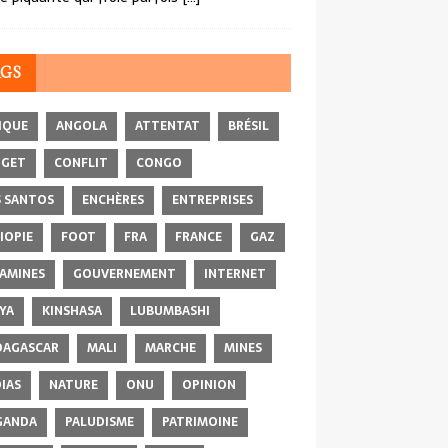
AGS
IQUE
ANGOLA
ATTENTAT
BRÉSIL
DGET
CONFLIT
CONGO
 SANTOS
ENCHÈRES
ENTREPRISES
IOPIE
FOOT
FRA
FRANCE
GAZ
AMINES
GOUVERNEMENT
INTERNET
YA
KINSHASA
LUBUMBASHI
AGASCAR
MALI
MARCHE
MINES
IAS
NATURE
ONU
OPINION
GANDA
PALUDISME
PATRIMOINE