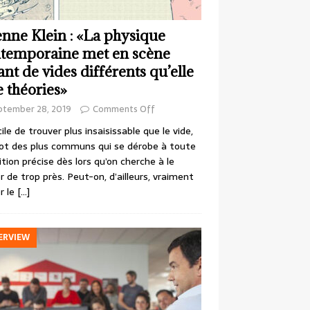
enne Klein : «La physique
temporaine met en scène
ant de vides différents qu’elle
e théories»
ptember 28, 2019
Comments Off
cile de trouver plus insaisissable que le vide,
ot des plus communs qui se dérobe à toute
ition précise dès lors qu’on cherche à le
r de trop près. Peut-on, d’ailleurs, vraiment
r le
[…]
ERVIEW