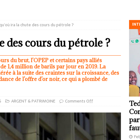
INT
qu’où ira la chute des cours du pétrole ?
te des cours du pétrole ?
urs du brut, l’OPEP et certains pays alliés
e 1,4 million de barils par jour en 2019. La
érée à la suite des craintes sur la croissance, des
nce de l’offre d’or noir, ce qui a plombé de
S
ARGENT & PATRIMOINE
Comments Off
Ted
Com
par
fau
Feb