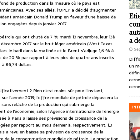
afond de production dans la mesure où le pays est
méricaines. Avec ses alliés, l’OPEP a décidé d’augmenter
Eti
résident américain Donald Trump en faveur d’une baisse de
con
tion engagées depuis janvier 2017.
aut
pétrole qui ont chuté de 7 % mardi 13 novembre, leur 13è
a d
 décembre 2017 sur le brut léger américain (West Texas
Se
ars le baril dans la matinée et le Brent s’adjuge 1,6 % à
s de 20 % par rapport à leurs pics de quatre ans inscrits
Diffi
 à 86,74 dollars.
un m
défin
cerne
cerne
ificativement ? Rien n’est moins sûr pour l’instant,
e sur l’année 2019, l’offre mondiale de pétrole dépassera la
ans relâche de la production qui submerge la
INT
 de l’économie, selon l’Agence internationale de l’énergie
ée à Paris a laissé ses prévisions de croissance de la
ées par rapport au mois dernier à, respectivement, 1,3
 mais a revu en baisse sa prévision de croissance de la
e de la consommation mondiale de pétrole. La production