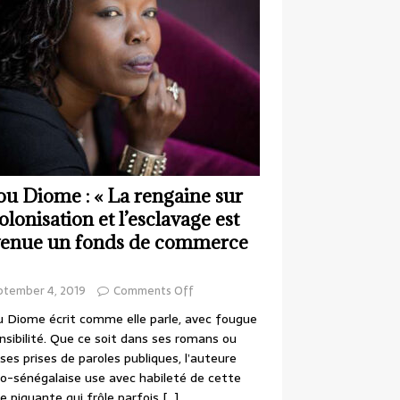
ou Diome : « La rengaine sur
colonisation et l’esclavage est
enue un fonds de commerce
ptember 4, 2019
Comments Off
 Diome écrit comme elle parle, avec fougue
nsibilité. Que ce soit dans ses romans ou
ses prises de paroles publiques, l’auteure
o-sénégalaise use avec habileté de cette
e piquante qui frôle parfois
[…]