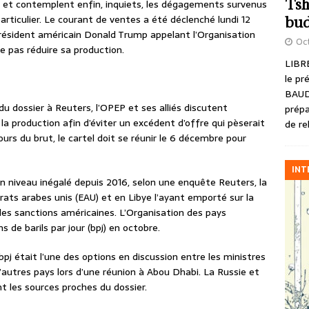
Tsh
e et contemplent enfin, inquiets, les dégagements survenus
particulier. Le courant de ventes a été déclenché lundi 12
bud
résident américain Donald Trump appelant l’Organisation
Oct
e pas réduire sa production.
LIBRE
le pr
BAUD
 dossier à Reuters, l’OPEP et ses alliés discutent
prépa
la production afin d’éviter un excédent d’offre qui pèserait
de re
ours du brut, le cartel doit se réunir le 6 décembre pour
INT
n niveau inégalé depuis 2016, selon une enquête Reuters, la
ts arabes unis (EAU) et en Libye l’ayant emporté sur la
 les sanctions américaines. L’Organisation des pays
s de barils par jour (bpj) en octobre.
bpj était l’une des options en discussion entre les ministres
d’autres pays lors d’une réunion à Abou Dhabi. La Russie et
ent les sources proches du dossier.