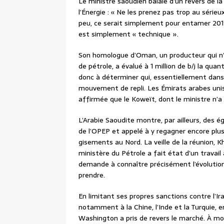
Le ministre saoudien balaie d’un revers de l
l’Énergie : « Ne les prenez pas trop au sérieux
peu, ce serait simplement pour entamer 2019
est simplement « technique ».
Son homologue d’Oman, un producteur qui n’
de pétrole, a évalué à 1 million de b/j la qua
donc à déterminer qui, essentiellement dans
mouvement de repli. Les Émirats arabes unis
affirmée que le Koweït, dont le ministre n’a 
L’Arabie Saoudite montre, par ailleurs, des é
de l’OPEP et appelé à y regagner encore plu
gisements au Nord. La veille de la réunion, K
ministère du Pétrole a fait état d’un travail 
demande à connaître précisément l’évolution
prendre.
En limitant ses propres sanctions contre l’I
notamment à la Chine, l’Inde et la Turquie,
Washington a pris de revers le marché. À mo