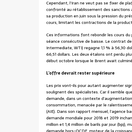
Cependant, l’Iran ne veut pas se fixer de pl
confronté au rétablissement des sanctions a
sa production en juin sous la pression du p
cours, limitant les contractions de la produc
Ces informations font rebondir les cours du 
séance consécutive de baisse. Le contrat de
Intermediate, WTI) regagne 1,1 % à 56,30 doll
66,51 dollars. Les deux étalons ont perdu plu
début octobre lorsque le Brent avait culminé
L’offre devrait rester supérieure
Les prix vont-ils pour autant augmenter sign
soulignent des spécialistes. Car il semble qu
demande, dans un contexte d’augmentation s
consommation, menacée par le ralentissement
(AIE). Dans son rapport mensuel, l’agence bas
demande mondiale pour 2018 et 2019 inchang
million et 1,4 million de barils par jour (bpj),
demande hors-OCDE, moteur de la croissanc