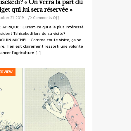
isekedi? « On verra la part du
get qui lui sera réservée »
ober 21, 2019
Comments Off
 AFRIQUE : Qu’est-ce qui a le plus intéressé
ésident Tshisekedi lors de sa visite?
OUIN MICHEL : Comme toute visite, ça se
re. Il en est clairement ressorti une volonté
lancer l’agriculture
[…]
ERVIEW