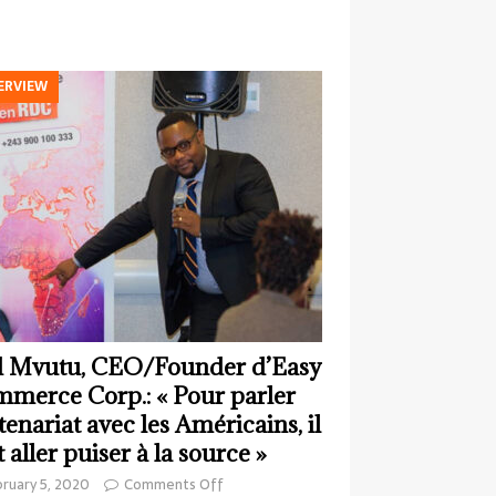
ERVIEW
 Mvutu, CEO/Founder d’Easy
merce Corp.: « Pour parler
tenariat avec les Américains, il
t aller puiser à la source »
ruary 5, 2020
Comments Off