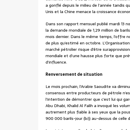
a gonflé depuis le milieu de l’année tandis
Unis et la Chine menace la croissance écon
Dans son rapport mensuel publié mardi 13 n
la demande mondiale de 1,29 million de barils
mois dernier. Dans le même temps, l’offre n
de plus qu’estimé en octobre. L’Organisation
marché pétrolier risque d’être surapprovisio
mondiale et d’une hausse plus forte que pré
d’influence.
Renversement de situation
Le mois prochain, l’Arabie Saoudite va dimin
consensus entre producteurs de pétrole n’est
l’intention de démontrer que c’est lui qui ga
Abu Dhabi, Khalid Al Falih a invoqué les volu
autrement plus fiable à ses yeux que la pou
900 000 barils-jour (b/j) au-dessus de celle d