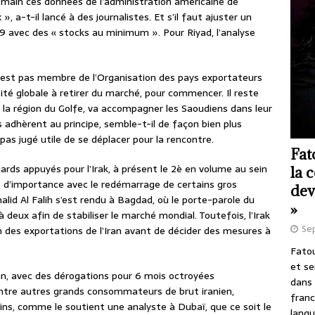
a main ces données de l’administration américaine de
 », a-t-il lancé à des journalistes. Et s’il faut ajuster un
 avec des « stocks au minimum ». Pour Riyad, l’analyse
est pas membre de l’Organisation des pays exportateurs
ntité globale à retirer du marché, pour commencer. Il reste
 la région du Golfe, va accompagner les Saoudiens dans leur
 adhèrent au principe, semble-t-il de façon bien plus
pas jugé utile de se déplacer pour la rencontre.
Fat
gards appuyés pour l’Irak, à présent le 2è en volume au sein
la 
s d’importance avec le redémarrage de certains gros
dev
halid Al Falih s’est rendu à Bagdad, où le porte-parole du
»
à deux afin de stabiliser le marché mondial. Toutefois, l’Irak
Se
 des exportations de l’Iran avant de décider des mesures à
Fatou
et se
ran, avec des dérogations pour 6 mois octroyées
dans 
 entre autres grands consommateurs de brut iranien,
franc
ins, comme le soutient une analyste à Dubaï, que ce soit le
langu