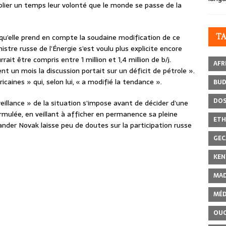
blier un temps leur volonté que le monde se passe de la
T
r qu’elle prend en compte la soudaine modification de ce
istre russe de l’Énergie s’est voulu plus explicite encore
ait être compris entre 1 million et 1,4 million de b/j.
AFR
nt un mois la discussion portait sur un déficit de pétrole ».
caines » qui, selon lui, « a modifié la tendance ».
BU
DOS
rveillance » de la situation s’impose avant de décider d’une
rmulée, en veillant à afficher en permanence sa pleine
ETH
der Novak laisse peu de doutes sur la participation russe
GEC
KEN
MAD
MÉD
OU