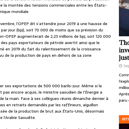
 que la montée des tensions commerciales entre les États-
omique mondiale.
ovembre, l’OPEP dit s’attendre pour 2019 à une hausse de
 par jour (bpj), soit 70 000 de moins que sa prévision du
on-OPEP augmenterait de 2,23 millions de bpj, soit 120 000
Tho
 des pays exportateurs de pétrole avertit ainsi que le
nné en 2019 du fait du ralentissement de la croissance
inv
vu de la production de pays en dehors de sa zone
just
Se
Comme
l’exp
uer ses exportations de 500 000 barils-jour. Même si le
milli
 pas encore acquis, le ministre saoudien de l’Énergie a
Après
rde la main. Face à ses collègues réunis dimanche dernier à
paru 
mes en retraits demandés par les raffineurs, aiguillon
ssée de la production de brut aux États-Unis, désormais
e l’Arabie Saoudite.
INT