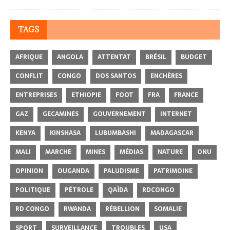
TAGS
AFRIQUE
ANGOLA
ATTENTAT
BRÉSIL
BUDGET
CONFLIT
CONGO
DOS SANTOS
ENCHÈRES
ENTREPRISES
ETHIOPIE
FOOT
FRA
FRANCE
GAZ
GECAMINES
GOUVERNEMENT
INTERNET
KENYA
KINSHASA
LUBUMBASHI
MADAGASCAR
MALI
MARCHE
MINES
MÉDIAS
NATURE
ONU
OPINION
OUGANDA
PALUDISME
PATRIMOINE
POLITIQUE
PÉTROLE
QAÏDA
RDCONGO
RD CONGO
RWANDA
RÉBELLION
SOMALIE
SPORT
SURVEILLANCE
TROUBLES
USA