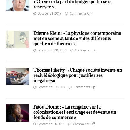
« On verra la part du budget qui lui sera
réservée »
October 21, 2019
Comments Off
Etienne Klein : «La physique contemporaine
met en scène autant de vides différents
qu’elle a de théories»
September 28, 2019
Comments Off
Thomas Piketty : «Chaque société invente un
récit idéologique pour justifier ses
inégalités»
September 17, 2019
Comments Off
Fatou Diome : « La rengaine sur la
colonisation et l’esclavage est devenue un
fonds de commerce »
September 4, 2019
Comments Off