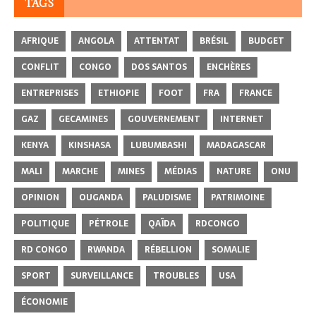
TAGS
AFRIQUE
ANGOLA
ATTENTAT
BRÉSIL
BUDGET
CONFLIT
CONGO
DOS SANTOS
ENCHÈRES
ENTREPRISES
ETHIOPIE
FOOT
FRA
FRANCE
GAZ
GECAMINES
GOUVERNEMENT
INTERNET
KENYA
KINSHASA
LUBUMBASHI
MADAGASCAR
MALI
MARCHE
MINES
MÉDIAS
NATURE
ONU
OPINION
OUGANDA
PALUDISME
PATRIMOINE
POLITIQUE
PÉTROLE
QAÏDA
RDCONGO
RD CONGO
RWANDA
RÉBELLION
SOMALIE
SPORT
SURVEILLANCE
TROUBLES
USA
ÉCONOMIE