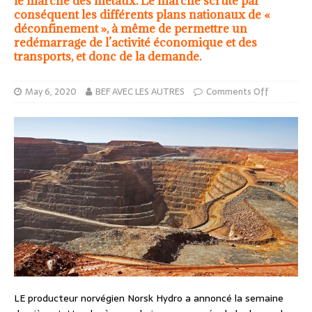
le marché des métaux. Le marché scrute par
conséquent les différents plans nationaux de «
déconfinement », à même de permettre un
redémarrage de l’activité économique et des
transports, et donc de la demande.
May 6, 2020
BEF AVEC LES AUTRES
Comments Off
LE producteur norvégien Norsk Hydro a annoncé la semaine