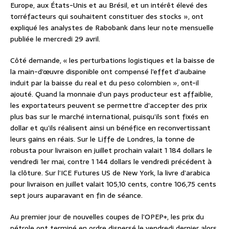
Europe, aux États-Unis et au Brésil, et un intérêt élevé des
torréfacteurs qui souhaitent constituer des stocks », ont
expliqué les analystes de Rabobank dans leur note mensuelle
publiée le mercredi 29 avril.
Côté demande, « les perturbations logistiques et la baisse de
la main-d’œuvre disponible ont compensé l’effet d’aubaine
induit par la baisse du real et du peso colombien », ont-il
ajouté. Quand la monnaie d’un pays producteur est affaiblie,
les exportateurs peuvent se permettre d’accepter des prix
plus bas sur le marché international, puisqu’ils sont fixés en
dollar et qu’ils réalisent ainsi un bénéfice en reconvertissant
leurs gains en réais. Sur le Liffe de Londres, la tonne de
robusta pour livraison en juillet prochain valait 1 184 dollars le
vendredi 1er mai, contre 1 144 dollars le vendredi précédent à
la clôture. Sur l’ICE Futures US de New York, la livre d’arabica
pour livraison en juillet valait 105,10 cents, contre 106,75 cents
sept jours auparavant en fin de séance.
Au premier jour de nouvelles coupes de l’OPEP+, les prix du
pétrole ont terminé en ordre dispersé le vendredi dernier alors