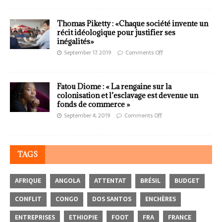
Thomas Piketty : «Chaque société invente un
récit idéologique pour justifier ses
inégalités»
September 17, 2019
Comments Off
Fatou Diome : « La rengaine sur la
colonisation et l’esclavage est devenue un
fonds de commerce »
September 4, 2019
Comments Off
TAGS
AFRIQUE
ANGOLA
ATTENTAT
BRÉSIL
BUDGET
CONFLIT
CONGO
DOS SANTOS
ENCHÈRES
ENTREPRISES
ETHIOPIE
FOOT
FRA
FRANCE