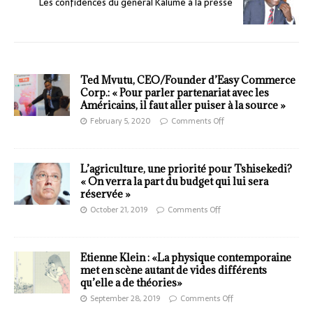
Les confidences du général Kalume à la presse
Ted Mvutu, CEO/Founder d’Easy Commerce
Corp.: « Pour parler partenariat avec les
Américains, il faut aller puiser à la source »
February 5, 2020
Comments Off
L’agriculture, une priorité pour Tshisekedi?
« On verra la part du budget qui lui sera
réservée »
October 21, 2019
Comments Off
Etienne Klein : «La physique contemporaine
met en scène autant de vides différents
qu’elle a de théories»
September 28, 2019
Comments Off