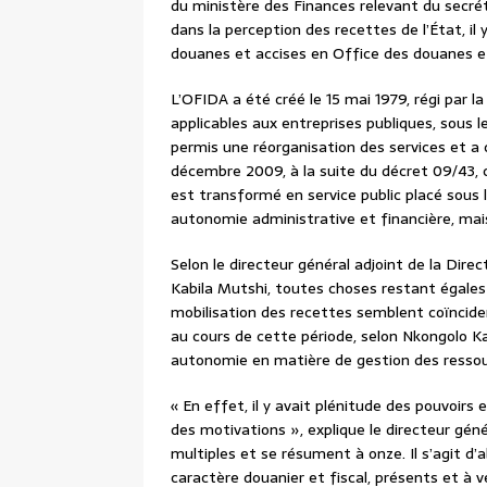
du ministère des Finances relevant du secréta
dans la perception des recettes de l’État, il
douanes et accises en Office des douanes et
L’OFIDA a été créé le 15 mai 1979, régi par l
applicables aux entreprises publiques, sous 
permis une réorganisation des services et a 
décembre 2009, à la suite du décret 09/43, c
est transformé en service public placé sous 
autonomie administrative et financière, mais 
Selon le directeur général adjoint de la Dire
Kabila Mutshi, toutes choses restant égales
mobilisation des recettes semblent coïncider 
au cours de cette période, selon Nkongolo Kab
autonomie en matière de gestion des ressou
« En effet, il y avait plénitude des pouvoirs
des motivations », explique le directeur gén
multiples et se résument à onze. Il s’agit d’
caractère douanier et fiscal, présents et à ve