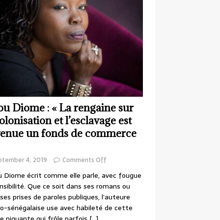
ou Diome : « La rengaine sur
colonisation et l’esclavage est
enue un fonds de commerce
ptember 4, 2019
Comments Off
 Diome écrit comme elle parle, avec fougue
nsibilité. Que ce soit dans ses romans ou
ses prises de paroles publiques, l’auteure
o-sénégalaise use avec habileté de cette
e piquante qui frôle parfois
[…]