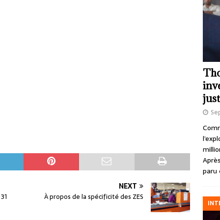
Tho
inv
just
Se
Comme
l’exp
milli
Après
paru 
NEXT
 31
À propos de la spécificité des ZES
INT