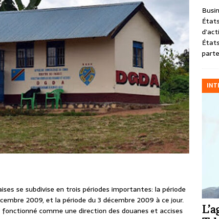
Busin
États
d’act
États
parte
INT
ises se subdivise en trois périodes importantes: la période
écembre 2009, et la période du 3 décembre 2009 à ce jour.
L’a
 a fonctionné comme une direction des douanes et accises