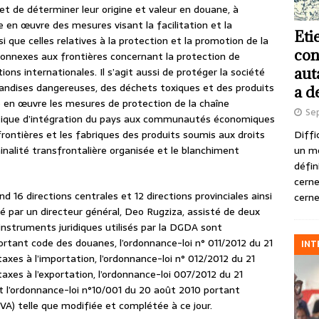
 et de déterminer leur origine et valeur en douane, à
re en œuvre des mesures visant la facilitation et la
Eti
 que celles relatives à la protection et la promotion de la
con
s connexes aux frontières concernant la protection de
aut
s internationales. Il s’agit aussi de protéger la société
rchandises dangereuses, des déchets toxiques et des produits
a d
e en œuvre les mesures de protection de la chaîne
Se
politique d’intégration du pays aux communautés économiques
Diffi
frontières et les fabriques des produits soumis aux droits
un m
iminalité transfrontalière organisée et le blanchiment
défin
cerne
 16 directions centrales et 12 directions provinciales ainsi
cerne
é par un directeur général, Deo Rugziza, assisté de deux
 instruments juridiques utilisés par la DGDA sont
rtant code des douanes, l’ordonnance-loi n° 011/2012 du 21
INT
axes à l’importation, l’ordonnance-loi n° 012/2012 du 21
axes à l’exportation, l’ordonnance-loi 007/2012 du 21
 l’ordonnance-loi n°10/001 du 20 août 2010 portant
(TVA) telle que modifiée et complétée à ce jour.