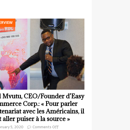
ERVIEW
 Mvutu, CEO/Founder d’Easy
merce Corp.: « Pour parler
tenariat avec les Américains, il
t aller puiser à la source »
ruary 5, 2020
Comments Off