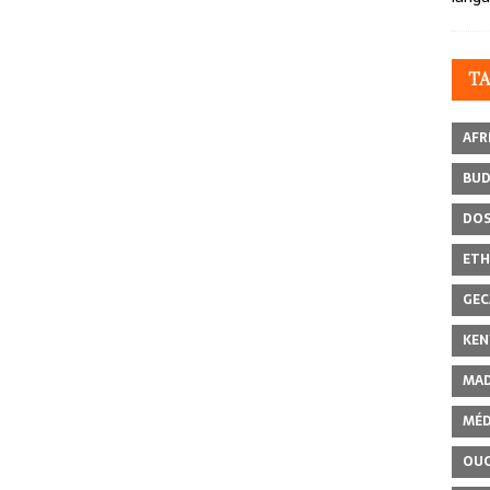
T
AFR
BU
DOS
ETH
GEC
KEN
MAD
MÉD
OU