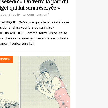
isekedi? « On verra la part du
get qui lui sera réservée »
ober 21, 2019
Comments Off
 AFRIQUE : Qu’est-ce qui a le plus intéressé
ésident Tshisekedi lors de sa visite?
OUIN MICHEL : Comme toute visite, ça se
re. Il en est clairement ressorti une volonté
lancer l’agriculture
[…]
ERVIEW