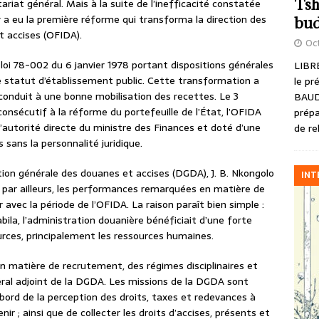
Tsh
riat général. Mais à la suite de l’inefficacité constatée
 y a eu la première réforme qui transforma la direction des
bud
 accises (OFIDA).
Oct
a loi 78-002 du 6 janvier 1978 portant dispositions générales
LIBRE
le statut d’établissement public. Cette transformation a
le pr
conduit à une bonne mobilisation des recettes. Le 3
BAUD
onsécutif à la réforme du portefeuille de l’État, l’OFIDA
prépa
l’autorité directe du ministre des Finances et doté d’une
de re
sans la personnalité juridique.
ction générale des douanes et accises (DGDA), J. B. Nkongolo
INT
 par ailleurs, les performances remarquées en matière de
avec la période de l’OFIDA. La raison paraît bien simple :
ila, l’administration douanière bénéficiait d’une forte
rces, principalement les ressources humaines.
 en matière de recrutement, des régimes disciplinaires et
éral adjoint de la DGDA. Les missions de la DGDA sont
abord de la perception des droits, taxes et redevances à
nir ; ainsi que de collecter les droits d’accises, présents et