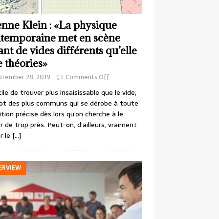
enne Klein : «La physique
temporaine met en scène
ant de vides différents qu’elle
e théories»
ptember 28, 2019
Comments Off
cile de trouver plus insaisissable que le vide,
ot des plus communs qui se dérobe à toute
ition précise dès lors qu’on cherche à le
r de trop près. Peut-on, d’ailleurs, vraiment
r le
[…]
ERVIEW