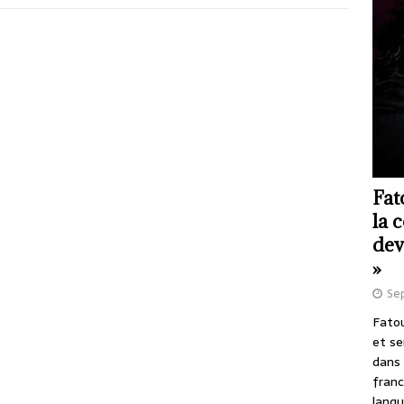
Fat
la 
dev
»
Se
Fatou
et se
dans 
franc
langu