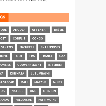
AGS
IQUE
ANGOLA
ATTENTAT
BRÉSIL
DGET
CONFLIT
CONGO
 SANTOS
ENCHÈRES
ENTREPRISES
IOPIE
FOOT
FRA
FRANCE
GAZ
AMINES
GOUVERNEMENT
INTERNET
YA
KINSHASA
LUBUMBASHI
AGASCAR
MALI
MARCHE
MINES
IAS
NATURE
ONU
OPINION
GANDA
PALUDISME
PATRIMOINE