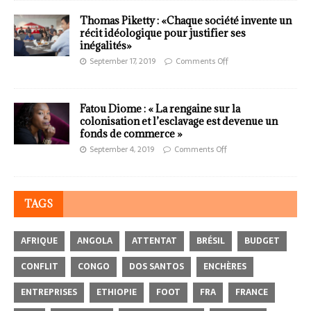
Thomas Piketty : «Chaque société invente un
récit idéologique pour justifier ses
inégalités»
September 17, 2019
Comments Off
Fatou Diome : « La rengaine sur la
colonisation et l’esclavage est devenue un
fonds de commerce »
September 4, 2019
Comments Off
TAGS
AFRIQUE
ANGOLA
ATTENTAT
BRÉSIL
BUDGET
CONFLIT
CONGO
DOS SANTOS
ENCHÈRES
ENTREPRISES
ETHIOPIE
FOOT
FRA
FRANCE