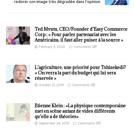
redorer son image très dégradée dans l’opinion
Ted Mvutu, CEO/Founder d’Easy Commerce
Corp.: « Pour parler partenariat avec les
Américains, il faut aller puiser à la source »
February 5, 2020
Comments Off
L’agriculture, une priorité pour Tshisekedi?
« On verra la part du budget qui lui sera
réservée »
October 21, 2019
Comments Off
Etienne Klein : «La physique contemporaine
met en scène autant de vides différents
qu’elle a de théories»
September 28, 2019
Comments Off