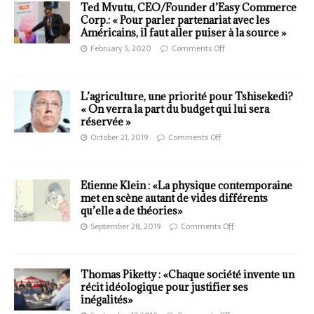
Ted Mvutu, CEO/Founder d’Easy Commerce
Corp.: « Pour parler partenariat avec les
Américains, il faut aller puiser à la source »
February 5, 2020
Comments Off
L’agriculture, une priorité pour Tshisekedi?
« On verra la part du budget qui lui sera
réservée »
October 21, 2019
Comments Off
Etienne Klein : «La physique contemporaine
met en scène autant de vides différents
qu’elle a de théories»
September 28, 2019
Comments Off
Thomas Piketty : «Chaque société invente un
récit idéologique pour justifier ses
inégalités»