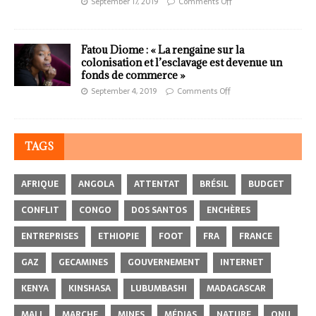
September 17, 2019
Comments Off
Fatou Diome : « La rengaine sur la
colonisation et l’esclavage est devenue un
fonds de commerce »
September 4, 2019
Comments Off
TAGS
AFRIQUE
ANGOLA
ATTENTAT
BRÉSIL
BUDGET
CONFLIT
CONGO
DOS SANTOS
ENCHÈRES
ENTREPRISES
ETHIOPIE
FOOT
FRA
FRANCE
GAZ
GECAMINES
GOUVERNEMENT
INTERNET
KENYA
KINSHASA
LUBUMBASHI
MADAGASCAR
MALI
MARCHE
MINES
MÉDIAS
NATURE
ONU