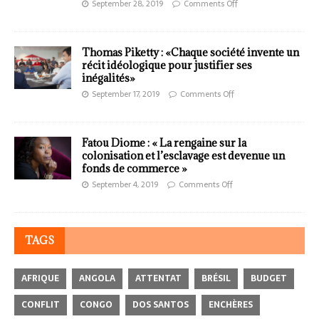
September 28, 2019
Comments Off
Thomas Piketty : «Chaque société invente un
récit idéologique pour justifier ses
inégalités»
September 17, 2019
Comments Off
Fatou Diome : « La rengaine sur la
colonisation et l’esclavage est devenue un
fonds de commerce »
September 4, 2019
Comments Off
TAGS
AFRIQUE
ANGOLA
ATTENTAT
BRÉSIL
BUDGET
CONFLIT
CONGO
DOS SANTOS
ENCHÈRES