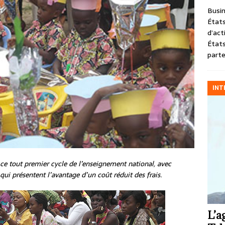
Busin
États
d’act
États
parte
INT
s ce tout premier cycle de l’enseignement national, avec
qui présentent l’avantage d’un coût réduit des frais.
L’a