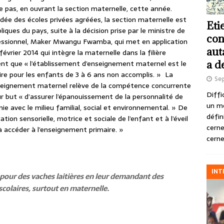
 le pas, en ouvrant la section maternelle, cette année.
e des écoles privées agréées, la section maternelle est
Eti
iques du pays, suite à la décision prise par le ministre de
con
fessionnel, Maker Mwangu Fwamba, qui met en application
aut
février 2014 qui intègre la maternelle dans la filière
a d
ent que « l’établissement d’enseignement maternel est le
ire pour les enfants de 3 à 6 ans non accomplis. » La
Se
nseignement maternel relève de la compétence concurrente
Diffi
ur but « d’assurer l’épanouissement de la personnalité de
un m
ie avec le milieu familial, social et environnemental. » De
défin
ation sensorielle, motrice et sociale de l’enfant et à l’éveil
cerne
 à accéder à l’enseignement primaire. »
cerne
INT
 pour des vaches laitières en leur demandant des
scolaires, surtout en maternelle.