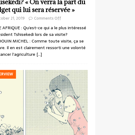
isekedi? « On verra la part du
get qui lui sera réservée »
ober 21, 2019
Comments Off
 AFRIQUE : Qu’est-ce qui a le plus intéressé
ésident Tshisekedi lors de sa visite?
OUIN MICHEL : Comme toute visite, ça se
re. Il en est clairement ressorti une volonté
lancer l’agriculture
[…]
ERVIEW