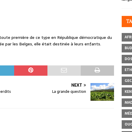
T
AFR
a toute première de ce type en République démocratique du
e par les Belges, elle était destinée à leurs enfants.
BU
DOS
ETH
GEC
NEXT
terdits
La grande question
KEN
MAD
MÉD
OU