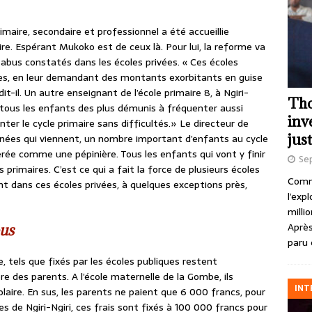
maire, secondaire et professionnel a été accueillie
e. Espérant Mukoko est de ceux là. Pour lui, la reforme va
bus constatés dans les écoles privées. « Ces écoles
res, en leur demandant des montants exorbitants en guise
it-il. Un autre enseignant de l’école primaire 8, à Ngiri-
Tho
 tous les enfants des plus démunis à fréquenter aussi
inv
nter le cycle primaire sans difficultés.» Le directeur de
just
nnées qui viennent, un nombre important d’enfants au cycle
érée comme une pépinière. Tous les enfants qui vont y finir
Se
primaires. C’est ce qui a fait la force de plusieurs écoles
Comme
nt dans ces écoles privées, à quelques exceptions près,
l’exp
milli
Après
 tous
paru 
e, tels que fixés par les écoles publiques restent
e des parents. A l’école maternelle de la Gombe, ils
INT
colaire. En sus, les parents ne paient que 6 000 francs, pour
res de Ngiri-Ngiri, ces frais sont fixés à 100 000 francs pour