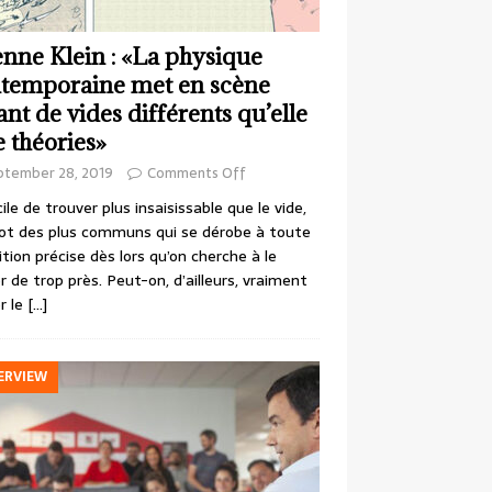
enne Klein : «La physique
temporaine met en scène
ant de vides différents qu’elle
e théories»
ptember 28, 2019
Comments Off
cile de trouver plus insaisissable que le vide,
ot des plus communs qui se dérobe à toute
ition précise dès lors qu’on cherche à le
r de trop près. Peut-on, d’ailleurs, vraiment
r le
[…]
ERVIEW