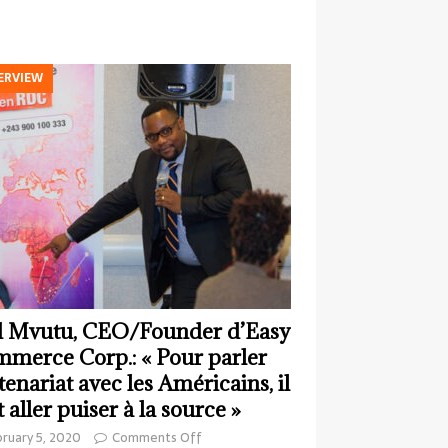
ERVIEW
 Mvutu, CEO/Founder d’Easy
merce Corp.: « Pour parler
tenariat avec les Américains, il
t aller puiser à la source »
ruary 5, 2020
Comments Off