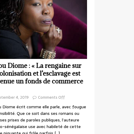
ou Diome : « La rengaine sur
colonisation et l’esclavage est
enue un fonds de commerce
ptember 4, 2019
Comments Off
 Diome écrit comme elle parle, avec fougue
nsibilité. Que ce soit dans ses romans ou
ses prises de paroles publiques, l’auteure
o-sénégalaise use avec habileté de cette
e piquante qui frôle parfois
[…]