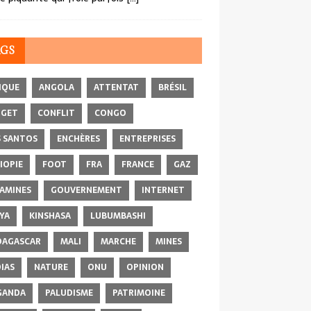
AGS
IQUE
ANGOLA
ATTENTAT
BRÉSIL
DGET
CONFLIT
CONGO
 SANTOS
ENCHÈRES
ENTREPRISES
IOPIE
FOOT
FRA
FRANCE
GAZ
AMINES
GOUVERNEMENT
INTERNET
YA
KINSHASA
LUBUMBASHI
AGASCAR
MALI
MARCHE
MINES
IAS
NATURE
ONU
OPINION
GANDA
PALUDISME
PATRIMOINE