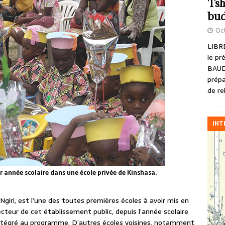
Tsh
bud
Oct
LIBRE
le pr
BAUD
prépa
de re
INT
r année scolaire dans une école privée de Kinshasa.
Ngiri, est l’une des toutes premières écoles à avoir mis en
recteur de cet établissement public, depuis l’année scolaire
ntégré au programme. D’autres écoles voisines, notamment