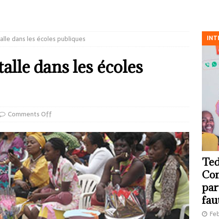
INT
talle dans les écoles publiques
talle dans les écoles
Comments Off
Ted
Com
par
fau
Feb