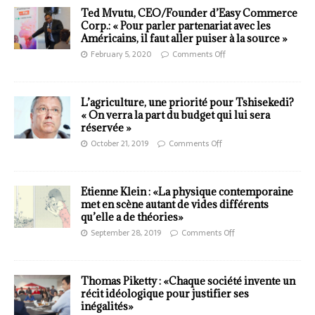
Ted Mvutu, CEO/Founder d’Easy Commerce
Corp.: « Pour parler partenariat avec les
Américains, il faut aller puiser à la source »
February 5, 2020
Comments Off
L’agriculture, une priorité pour Tshisekedi?
« On verra la part du budget qui lui sera
réservée »
October 21, 2019
Comments Off
Etienne Klein : «La physique contemporaine
met en scène autant de vides différents
qu’elle a de théories»
September 28, 2019
Comments Off
Thomas Piketty : «Chaque société invente un
récit idéologique pour justifier ses
inégalités»