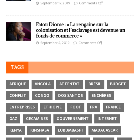
September 17, 2019
Comments Off
Fatou Diome : « La rengaine sur la
colonisation et l’esclavage est devenue un
fonds de commerce »
September 4, 2019
Comments Off
TAGS
AFRIQUE
ANGOLA
ATTENTAT
BRÉSIL
BUDGET
CONFLIT
CONGO
DOS SANTOS
ENCHÈRES
ENTREPRISES
ETHIOPIE
FOOT
FRA
FRANCE
GAZ
GECAMINES
GOUVERNEMENT
INTERNET
KENYA
KINSHASA
LUBUMBASHI
MADAGASCAR