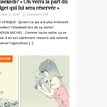
isekedi? « On verra la part du
get qui lui sera réservée »
ober 21, 2019
Comments Off
 AFRIQUE : Qu’est-ce qui a le plus intéressé
ésident Tshisekedi lors de sa visite?
OUIN MICHEL : Comme toute visite, ça se
re. Il en est clairement ressorti une volonté
lancer l’agriculture
[…]
ERVIEW