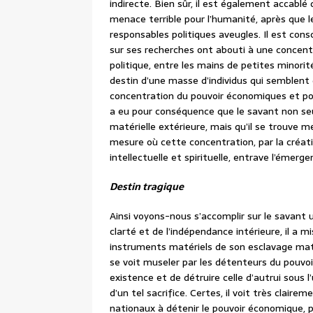
indirecte. Bien sûr, il est également accablé
menace terrible pour l’humanité, après que 
responsables politiques aveugles. Il est con
sur ses recherches ont abouti à une concent
politique, entre les mains de petites minor
destin d’une masse d’individus qui semblent
concentration du pouvoir économiques et pol
a eu pour conséquence que le savant non se
matérielle extérieure, mais qu’il se trouve 
mesure où cette concentration, par la créat
intellectuelle et spirituelle, entrave l’émer
Destin tragique
Ainsi voyons-nous s’accomplir sur le savant 
clarté et de l’indépendance intérieure, il a 
instruments matériels de son esclavage matér
se voit museler par les détenteurs du pouvoir 
existence et de détruire celle d’autrui sous 
d’un tel sacrifice. Certes, il voit très clair
nationaux à détenir le pouvoir économique, po