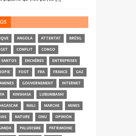
AGS
IQUE
ANGOLA
ATTENTAT
BRÉSIL
DGET
CONFLIT
CONGO
 SANTOS
ENCHÈRES
ENTREPRISES
IOPIE
FOOT
FRA
FRANCE
GAZ
AMINES
GOUVERNEMENT
INTERNET
YA
KINSHASA
LUBUMBASHI
AGASCAR
MALI
MARCHE
MINES
IAS
NATURE
ONU
OPINION
GANDA
PALUDISME
PATRIMOINE