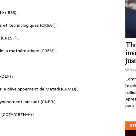
é (IRSS) ;
s et technologiques (CRSAT) ;
 (CRESH) ;
Tho
de la mathématique (CREM) ;
inv
just
;
Se
ADEP) ;
Comme
l’exp
our le développement de Matadi (CRMD) ;
milli
Après
ayonnement ionisant (CNPRI) ;
paru 
e (CGEA/CREN-K) ;
INT