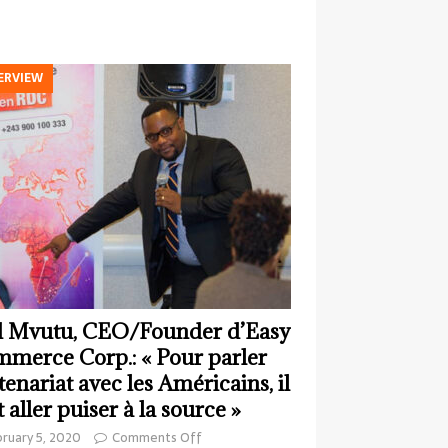
ERVIEW
 Mvutu, CEO/Founder d’Easy
merce Corp.: « Pour parler
tenariat avec les Américains, il
t aller puiser à la source »
ruary 5, 2020
Comments Off