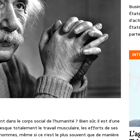
Busin
États
d’act
États
parte
INT
 dans le corps social de l’humanité ? Bien sûr, il est d’une
resque totalement le travail musculaire, les efforts de ses
L’a
 hommes, même si ce n’est le plus souvent que de manière