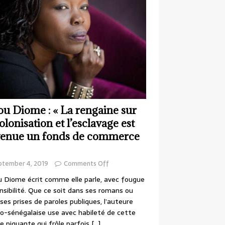
ou Diome : « La rengaine sur
colonisation et l’esclavage est
enue un fonds de commerce
ptember 4, 2019
Comments Off
 Diome écrit comme elle parle, avec fougue
nsibilité. Que ce soit dans ses romans ou
ses prises de paroles publiques, l’auteure
o-sénégalaise use avec habileté de cette
e piquante qui frôle parfois
[…]