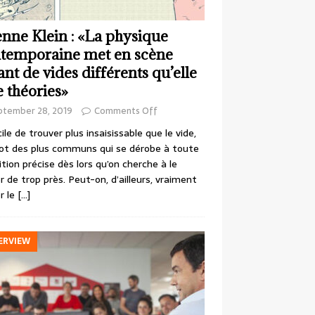
enne Klein : «La physique
temporaine met en scène
ant de vides différents qu’elle
e théories»
ptember 28, 2019
Comments Off
cile de trouver plus insaisissable que le vide,
ot des plus communs qui se dérobe à toute
ition précise dès lors qu’on cherche à le
r de trop près. Peut-on, d’ailleurs, vraiment
r le
[…]
ERVIEW