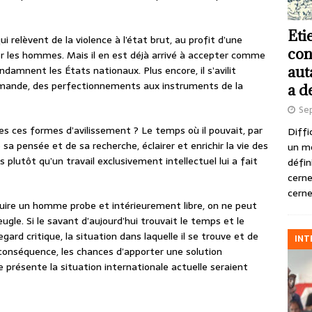
Eti
ui relèvent de la violence à l’état brut, au profit d’une
con
er les hommes. Mais il en est déjà arrivé à accepter comme
aut
ndamnent les États nationaux. Plus encore, il s’avilit
ommande, des perfectionnements aux instruments de la
a d
Se
es ces formes d’avilissement ? Le temps où il pouvait, par
Diffi
 sa pensée et de sa recherche, éclairer et enrichir la vie des
un m
plutôt qu’un travail exclusivement intellectuel lui a fait
défin
cerne
cerne
truire un homme probe et intérieurement libre, on ne peut
gle. Si le savant d’aujourd’hui trouvait le temps et le
ard critique, la situation dans laquelle il se trouve et de
INT
n conséquence, les chances d’apporter une solution
 présente la situation internationale actuelle seraient