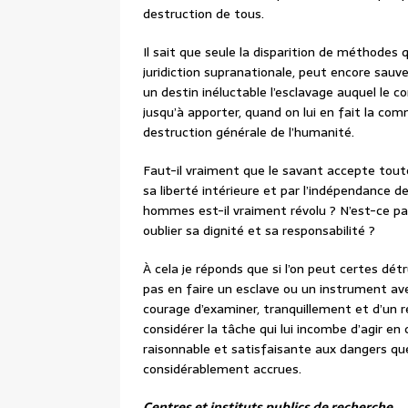
destruction de tous.
Il sait que seule la disparition de méthodes q
juridiction supranationale, peut encore sauv
un destin inéluctable l’esclavage auquel le co
jusqu’à apporter, quand on lui en fait la c
destruction générale de l’humanité.
Faut-il vraiment que le savant accepte tout
sa liberté intérieure et par l’indépendance de
hommes est-il vraiment révolu ? N’est-ce pas 
oublier sa dignité et sa responsabilité ?
À cela je réponds que si l’on peut certes dé
pas en faire un esclave ou un instrument aveu
courage d’examiner, tranquillement et d’un reg
considérer la tâche qui lui incombe d’agir e
raisonnable et satisfaisante aux dangers que
considérablement accrues.
Centres et instituts publics de recherche