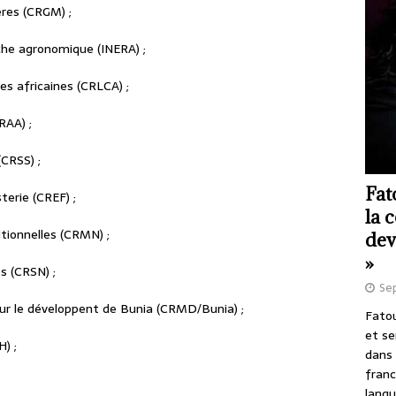
ères (CRGM) ;
rche agronomique (INERA) ;
es africaines (CRLCA) ;
RAA) ;
(CRSS) ;
Fat
terie (CREF) ;
la 
itionnelles (CRMN) ;
dev
»
s (CRSN) ;
Se
our le développent de Bunia (CRMD/Bunia) ;
Fatou
et se
) ;
dans 
franc
langu