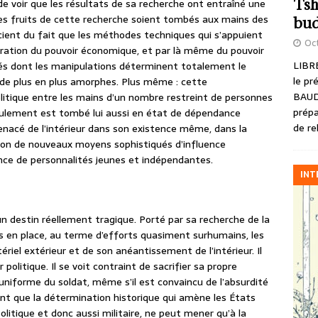
Tsh
 de voir que les résultats de sa recherche ont entraîné une
les fruits de cette recherche soient tombés aux mains des
bud
scient du fait que les méthodes techniques qui s’appuient
Oct
ration du pouvoir économique, et par là même du pouvoir
LIBRE
ités dont les manipulations déterminent totalement le
le pr
 de plus en plus amorphes. Plus même : cette
BAUD
itique entre les mains d’un nombre restreint de personnes
prépa
ulement est tombé lui aussi en état de dépendance
de re
menacé de l’intérieur dans son existence même, dans la
ion de nouveaux moyens sophistiqués d’influence
gence de personnalités jeunes et indépendantes.
INT
un destin réellement tragique. Porté par sa recherche de la
mis en place, au terme d’efforts quasiment surhumains, les
iel extérieur et de son anéantissement de l’intérieur. Il
politique. Il se voit contraint de sacrifier sa propre
l’uniforme du soldat, même s’il est convaincu de l’absurdité
ement que la détermination historique qui amène les États
litique et donc aussi militaire, ne peut mener qu’à la