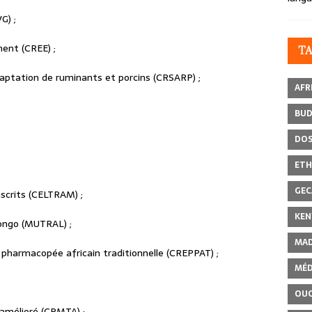
G) ;
ent (CREE) ;
T
daptation de ruminants et porcins (CRSARP) ;
AFR
BU
DOS
ETH
GEC
scrits (CELTRAM) ;
KEN
ongo (MUTRAL) ;
MAD
pharmacopée africain traditionnelle (CREPPAT) ;
MÉD
OU
 amélioré (CRMTA) ;