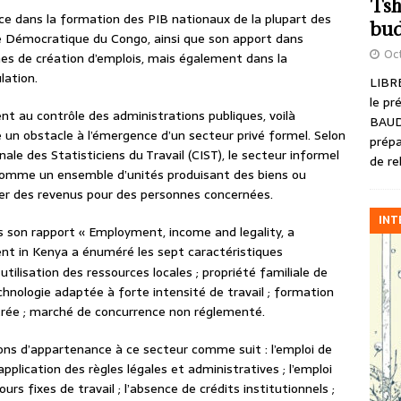
Tsh
ce dans la formation des PIB nationaux de la plupart des
bud
ue Démocratique du Congo, ainsi que son apport dans
Oct
es de création d’emplois, mais également dans la
lation.
LIBRE
le pr
t au contrôle des administrations publiques, voilà
BAUD
 un obstacle à l’émergence d’un secteur privé formel. Selon
prépa
ale des Statisticiens du Travail (CIST), le secteur informel
de re
 comme un ensemble d’unités produisant des biens ou
rer des revenus pour des personnes concernées.
INT
ns son rapport « Employment, income and legality, a
nt in Kenya a énuméré les sept caractéristiques
 utilisation des ressources locales ; propriété familiale de
technologie adaptée à forte intensité de travail ; formation
ntrée ; marché de concurrence non réglementé.
tions d’appartenance à ce secteur comme suit : l’emploi de
pplication des règles légales et administratives ; l’emploi
ours fixes de travail ; l’absence de crédits institutionnels ;