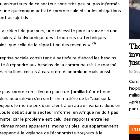
ou animateurs de ce secteur sont très peu ou pas informés
e une quelconque activité commerciale ni sur les obligations
ont assujettis.
 accident de parcours, une nécessité pour la survie : « une
soins, à la dynamique des structures ou techniques
(3)
nsi que celle de la répartition des revenus ».
Tho
inv
eprise sociale consistant à satisfaire d’abord les besoins
just
suite à répondre aux besoins de la communauté. Le marché
s relations certes à caractère économique mais aussi
Se
Comme
l’exp
 plus comme un « lieu ou place de familiarité » et non
milli
s pourrait-on s’en sortir en matière de la Taxe sur la
Après
ujours le même prix d’un client à un autre ; variant donc en
paru 
uoi, le débat sur le secteur informel en Afrique ne doit pas
ste, car le problème est celui des rapports entre les
èmes moins apparents, moins visibles, qui appartiennent
INT
appant à la vigilance de l’économiste toujours à la