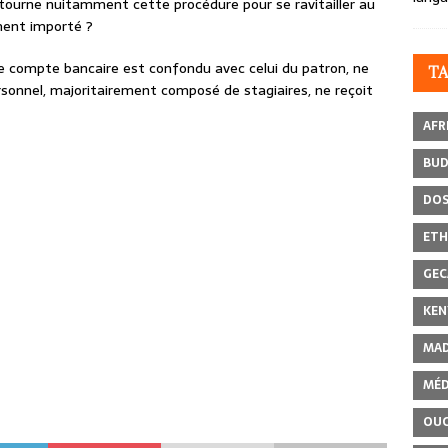
tourne nuitamment cette procédure pour se ravitailler au
ment importé ?
le compte bancaire est confondu avec celui du patron, ne
T
rsonnel, majoritairement composé de stagiaires, ne reçoit
AFR
BU
DOS
ETH
GEC
KEN
MAD
MÉD
OU