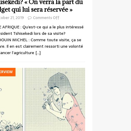
isekedi? « On verra la part du
get qui lui sera réservée »
ober 21, 2019
Comments Off
 AFRIQUE : Qu’est-ce qui a le plus intéressé
ésident Tshisekedi lors de sa visite?
OUIN MICHEL : Comme toute visite, ça se
re. Il en est clairement ressorti une volonté
lancer l’agriculture
[…]
ERVIEW