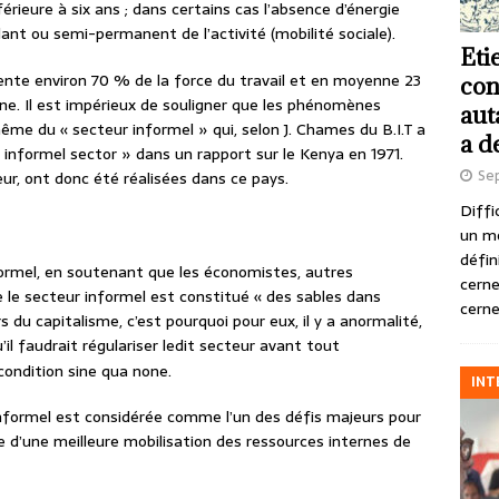
érieure à six ans ; dans certains cas l’absence d’énergie
ant ou semi-permanent de l’activité (mobilité sociale).
Eti
sente environ 70 % de la force du travail et en moyenne 23
con
ne. Il est impérieux de souligner que les phénomènes
aut
me du « secteur informel » qui, selon J. Chames du B.I.T a
a d
 « informel sector » dans un rapport sur le Kenya en 1971.
Se
ur, ont donc été réalisées dans ce pays.
Diffi
un m
défin
formel, en soutenant que les économistes, autres
cerne
le secteur informel est constitué « des sables dans
cerne
 du capitalisme, c’est pourquoi pour eux, il y a anormalité,
’il faudrait régulariser ledit secteur avant tout
 condition sine qua none.
INT
 informel est considérée comme l’un des défis majeurs pour
ue d’une meilleure mobilisation des ressources internes de