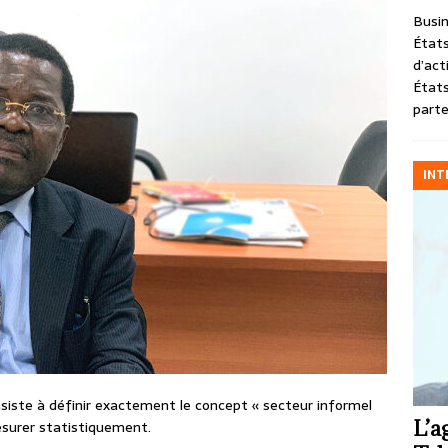
Busin
États
d’act
États
parte
INT
iste à définir exactement le concept « secteur informel
L’a
mesurer statistiquement.