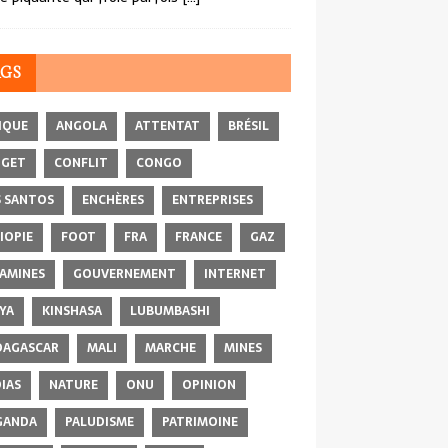
AGS
IQUE
ANGOLA
ATTENTAT
BRÉSIL
DGET
CONFLIT
CONGO
 SANTOS
ENCHÈRES
ENTREPRISES
IOPIE
FOOT
FRA
FRANCE
GAZ
AMINES
GOUVERNEMENT
INTERNET
YA
KINSHASA
LUBUMBASHI
AGASCAR
MALI
MARCHE
MINES
IAS
NATURE
ONU
OPINION
GANDA
PALUDISME
PATRIMOINE