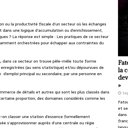
on ou la productivité fiscale d’un secteur où les échanges
nt dans une logique d’accumulation ou d’enrichissement,
ues ? La réponse est simple : Les pratiques de ce secteur
avamment orchestrées pour échapper aux contraintes du
, dans ce secteur on trouve pêle-mêle toute forme
Fat
 enregistrées (au sens statistique) et/ou dépourvues de
la 
re d’emploi principal ou secondaire, par une personne en
dev
»
ommerce de détails et autres qui sont les plus classés dans
Se
 certaine proportion, des domaines considérés comme les
Fatou
et se
dans 
ut-on classer une station d’essence formellement
franc
ée s’approvisionner auprès d’une centrale ou régie
langu