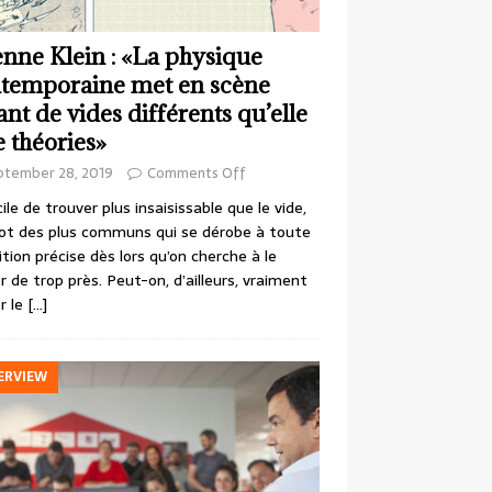
enne Klein : «La physique
temporaine met en scène
ant de vides différents qu’elle
e théories»
ptember 28, 2019
Comments Off
cile de trouver plus insaisissable que le vide,
ot des plus communs qui se dérobe à toute
ition précise dès lors qu’on cherche à le
r de trop près. Peut-on, d’ailleurs, vraiment
r le
[…]
ERVIEW