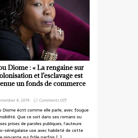
ou Diome : « La rengaine sur
colonisation et l’esclavage est
enue un fonds de commerce
ptember 4, 2019
Comments Off
 Diome écrit comme elle parle, avec fougue
nsibilité. Que ce soit dans ses romans ou
ses prises de paroles publiques, l’auteure
o-sénégalaise use avec habileté de cette
e piquante qui frôle parfois
[…]