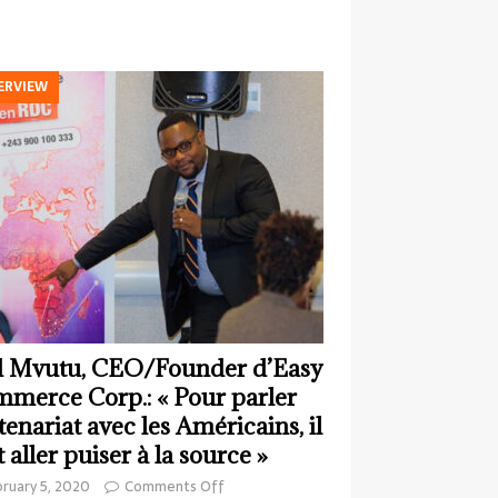
ERVIEW
 Mvutu, CEO/Founder d’Easy
merce Corp.: « Pour parler
tenariat avec les Américains, il
t aller puiser à la source »
ruary 5, 2020
Comments Off