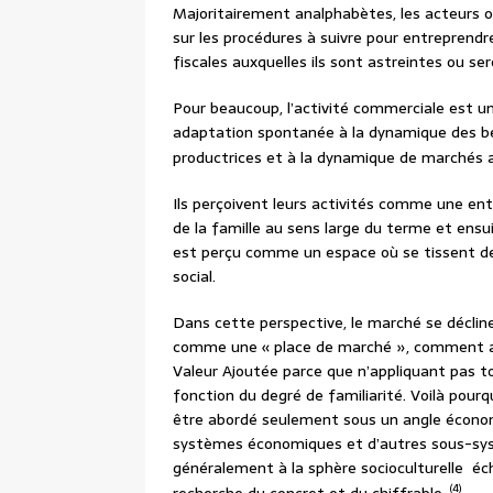
Majoritairement analphabètes, les acteurs 
sur les procédures à suivre pour entreprendr
fiscales auxquelles ils sont astreintes ou ser
Pour beaucoup, l’activité commerciale est un
adaptation spontanée à la dynamique des be
productrices et à la dynamique de marchés ai
Ils perçoivent leurs activités comme une entr
de la famille au sens large du terme et en
est perçu comme un espace où se tissent de
social.
Dans cette perspective, le marché se décline
comme une « place de marché », comment alor
Valeur Ajoutée parce que n’appliquant pas to
fonction du degré de familiarité. Voilà pourq
être abordé seulement sous un angle économi
systèmes économiques et d’autres sous-syst
généralement à la sphère socioculturelle éch
(4)
recherche du concret et du chiffrable.