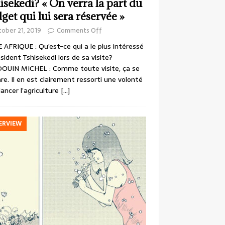
isekedi? « On verra la part du
get qui lui sera réservée »
ober 21, 2019
Comments Off
 AFRIQUE : Qu’est-ce qui a le plus intéressé
ésident Tshisekedi lors de sa visite?
OUIN MICHEL : Comme toute visite, ça se
re. Il en est clairement ressorti une volonté
lancer l’agriculture
[…]
ERVIEW