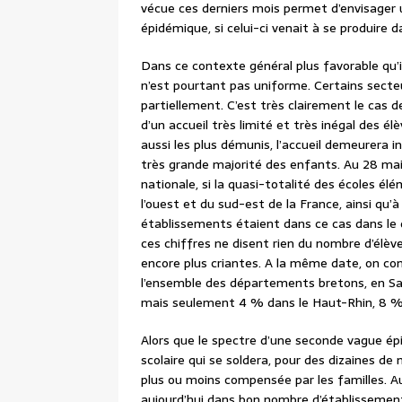
vécue ces derniers mois permet d’envisager u
épidémique, si celui-ci venait à se produire d
Dans ce contexte général plus favorable qu’im
n’est pourtant pas uniforme. Certains secte
partiellement. C’est très clairement le cas 
d’un accueil très limité et très inégal des él
aussi les plus démunis, l’accueil demeurera in
très grande majorité des enfants. Au 28 mai,
nationale, si la quasi-totalité des écoles 
l’ouest et du sud-est de la France, ainsi qu
établissements étaient dans ce cas dans le
ces chiffres ne disent rien du nombre d’élève
encore plus criantes. A la même date, on co
l’ensemble des départements bretons, en Sav
mais seulement 4 % dans le Haut-Rhin, 8 % 
Alors que le spectre d’une seconde vague épid
scolaire qui se soldera, pour des dizaines de 
plus ou moins compensée par les familles. A
aujourd’hui dans bon nombre d’établissements,