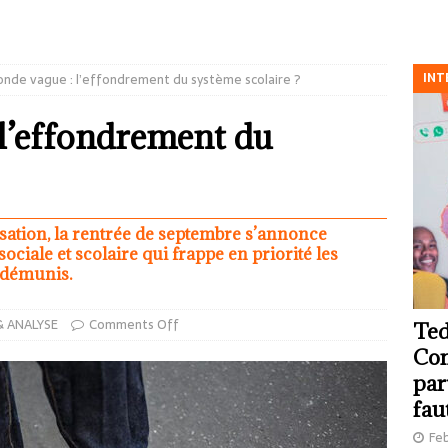
INT
onde vague : l’effondrement du système scolaire ?
 l’effondrement du
sation, la rentrée de septembre s’annonce
ociale et scolaire qui frappe en priorité les
s démunis.
& ANALYSE
Comments Off
Ted
Com
par
fau
Feb