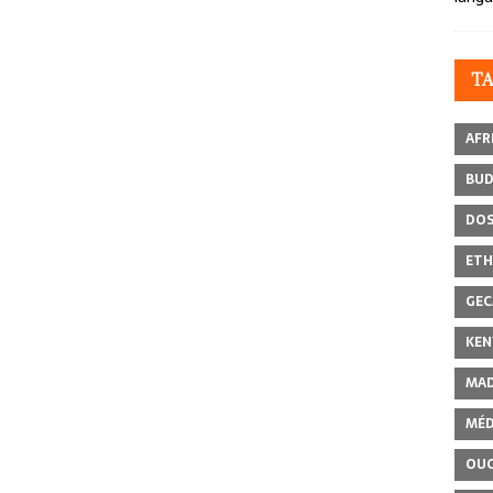
T
AFR
BU
DOS
ETH
GEC
KEN
MAD
MÉD
OU