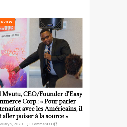
ERVIEW
 Mvutu, CEO/Founder d’Easy
merce Corp.: « Pour parler
tenariat avec les Américains, il
t aller puiser à la source »
ruary 5, 2020
Comments Off