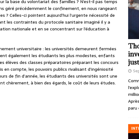
ur la base du volontariat des familles ? N’est-il pas temps
ns géré précédemment le confinement, en nous rangeant
les ? Celles-ci pointent aujourd’hui l’urgente nécessité de
nt les contraintes du protocole sanitaire imaginé il y a
ation nationale et en se concentrant sur l’éducation à
Tho
nement universitaire : les universités demeurent fermées
inv
eillent également les étudiants les plus modestes, enfants
just
 des élèves des classes préparatoires préparant les concours
en compte, les pouvoirs publics rivalisant d’ingéniosité
Se
ours de fin d’année, les étudiants des universités sont une
Comme
ient chèrement, à bien des égards, le coût de leurs études.
l’exp
milli
Après
paru 
INT