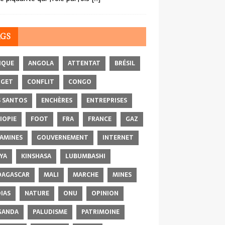
AGS
IQUE
ANGOLA
ATTENTAT
BRÉSIL
DGET
CONFLIT
CONGO
 SANTOS
ENCHÈRES
ENTREPRISES
IOPIE
FOOT
FRA
FRANCE
GAZ
AMINES
GOUVERNEMENT
INTERNET
YA
KINSHASA
LUBUMBASHI
AGASCAR
MALI
MARCHE
MINES
IAS
NATURE
ONU
OPINION
GANDA
PALUDISME
PATRIMOINE