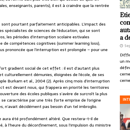
iales, enseignants, parents), il est à craindre que la rentrée
Eti
con
 sont pourtant parfaitement anticipables. L’impact des
aut
s spécialistes de sciences de l’éducation, qui se sont
a d
s, les périodes d’interruption scolaire estivales
e de compétences cognitives (summer learning loss),
Se
lus prononcée que l’interruption est prolongée – pour une
Diffi
un m
défin
ort gradient social de cet effet : il est d’autant plus
cerne
t culturellement démunies, éloignées de l’école, de ses
cerne
ple Burkam et al., 2004 (2). Après cinq mois d’interruption
t est devant nous, qui frappera en priorité les territoires
éouverture des écoles publiques s’avère de surcroît la plus
INT
se caractérise par une très forte emprise de l’origine
res, n’avait décidément pas besoin d’un tel imbroglio.
le aura été profondément altéré. Que restera-t-il de
été, à l’heure du déconfinement, sous l’impulsion du ministre