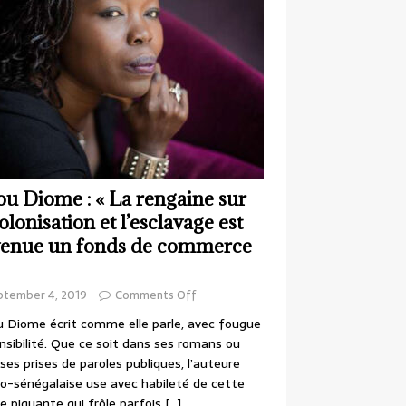
ou Diome : « La rengaine sur
colonisation et l’esclavage est
enue un fonds de commerce
ptember 4, 2019
Comments Off
 Diome écrit comme elle parle, avec fougue
nsibilité. Que ce soit dans ses romans ou
ses prises de paroles publiques, l’auteure
o-sénégalaise use avec habileté de cette
e piquante qui frôle parfois
[…]