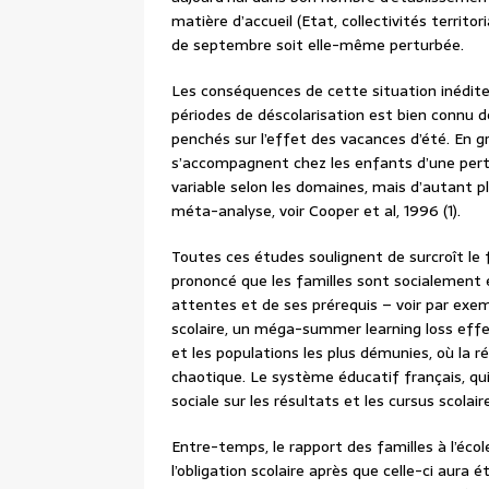
matière d’accueil (Etat, collectivités territor
de septembre soit elle-même perturbée.
Les conséquences de cette situation inédite
périodes de déscolarisation est bien connu de
penchés sur l’effet des vacances d’été. En gro
s’accompagnent chez les enfants d’une pert
variable selon les domaines, mais d’autant p
méta-analyse, voir Cooper et al, 1996 (1).
Toutes ces études soulignent de surcroît le f
prononcé que les familles sont socialement e
attentes et de ses prérequis – voir par exem
scolaire, un méga-summer learning loss effec
et les populations les plus démunies, où la r
chaotique. Le système éducatif français, qui 
sociale sur les résultats et les cursus scolai
Entre-temps, le rapport des familles à l’éco
l’obligation scolaire après que celle-ci aura 