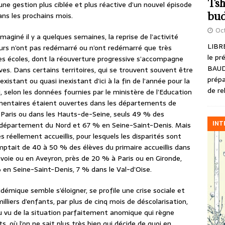
Tsh
ne gestion plus ciblée et plus réactive d’un nouvel épisode
bud
ans les prochains mois.
Oct
aginé il y a quelques semaines, la reprise de l’activité
LIBRE
urs n’ont pas redémarré ou n’ont redémarré que très
le pr
des écoles, dont la réouverture progressive s’accompagne
BAUD
èves. Dans certains territoires, qui se trouvent souvent être
prépa
existant ou quasi inexistant d’ici à la fin de l’année pour la
de re
 selon les données fournies par le ministère de l’Education
élémentaires étaient ouvertes dans les départements de
’à Paris ou dans les Hauts-de-Seine, seuls 49 % des
INT
 département du Nord et 67 % en Seine-Saint-Denis. Mais
s réellement accueillis, pour lesquels les disparités sont
mptait de 40 à 50 % des élèves du primaire accueillis dans
oie ou en Aveyron, près de 20 % à Paris ou en Gironde,
en Seine-Saint-Denis, 7 % dans le Val-d’Oise.
émique semble s’éloigner, se profile une crise sociale et
milliers d’enfants, par plus de cinq mois de déscolarisation,
u vu de la situation parfaitement anomique qui règne
 où l’on ne sait plus très bien qui décide de quoi en