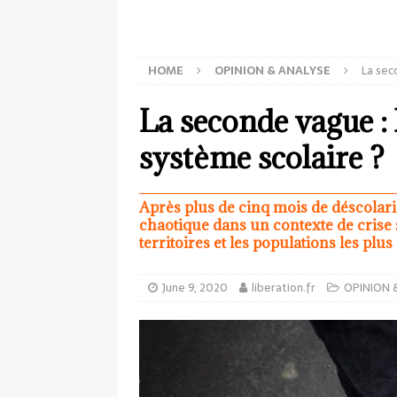
HOME
OPINION & ANALYSE
La sec
La seconde vague :
système scolaire ?
Après plus de cinq mois de déscolari
chaotique dans un contexte de crise s
territoires et les populations les plu
June 9, 2020
liberation.fr
OPINION 