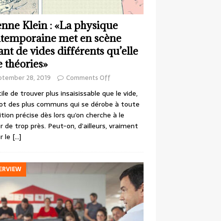
enne Klein : «La physique
temporaine met en scène
ant de vides différents qu’elle
e théories»
ptember 28, 2019
Comments Off
cile de trouver plus insaisissable que le vide,
ot des plus communs qui se dérobe à toute
ition précise dès lors qu’on cherche à le
r de trop près. Peut-on, d’ailleurs, vraiment
r le
[…]
ERVIEW