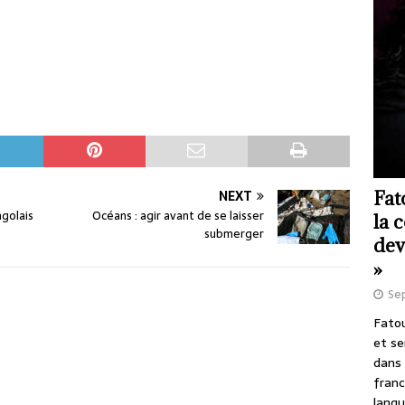
Fat
NEXT
ngolais
Océans : agir avant de se laisser
la 
submerger
dev
»
Se
Fatou
et se
dans 
franc
langu