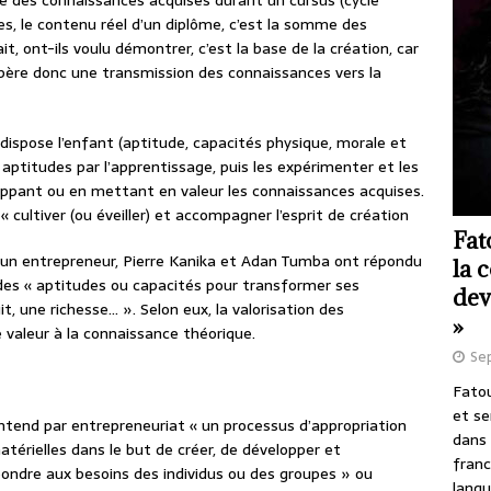
e des connaissances acquises durant un cursus (cycle
mes, le contenu réel d’un diplôme, c’est la somme des
t, ont-ils voulu démontrer, c’est la base de la création, car
 s’opère donc une transmission des connaissances vers la
t dispose l’enfant (aptitude, capacités physique, morale et
 aptitudes par l’apprentissage, puis les expérimenter et les
loppant ou en mettant en valeur les connaissances acquises.
« cultiver (ou éveiller) et accompagner l’esprit de création
Fat
re un entrepreneur, Pierre Kanika et Adan Tumba ont répondu
la 
 des « aptitudes ou capacités pour transformer ses
dev
t, une richesse… ». Selon eux, la valorisation des
»
 valeur à la connaissance théorique.
Se
Fatou
et se
 entend par entrepreneuriat « un processus d’appropriation
dans 
térielles dans le but de créer, de développer et
franc
ondre aux besoins des individus ou des groupes » ou
langu