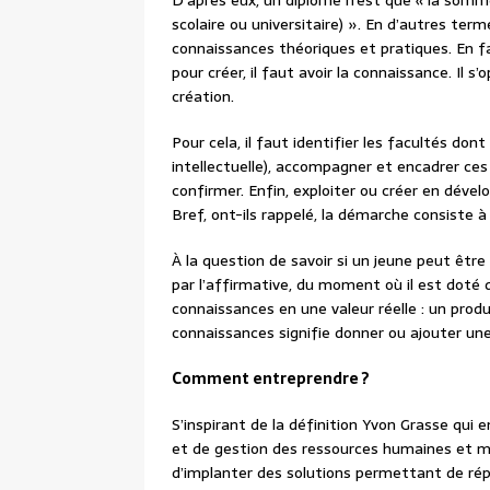
D’après eux, un diplôme n’est que « la somm
scolaire ou universitaire) ». En d’autres ter
connaissances théoriques et pratiques. En fai
pour créer, il faut avoir la connaissance. Il
création.
Pour cela, il faut identifier les facultés don
intellectuelle), accompagner et encadrer ces
confirmer. Enfin, exploiter ou créer en déve
Bref, ont-ils rappelé, la démarche consiste à 
À la question de savoir si un jeune peut êt
par l’affirmative, du moment où il est doté
connaissances en une valeur réelle : un produi
connaissances signifie donner ou ajouter une
Comment entreprendre ?
S’inspirant de la définition Yvon Grasse qui
et de gestion des ressources humaines et ma
d’implanter des solutions permettant de rép