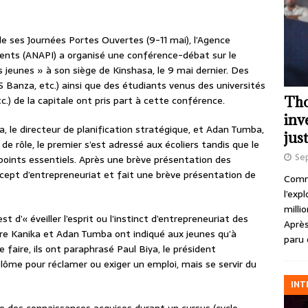
de ses Journées Portes Ouvertes (9-11 mai), l’Agence
ents (ANAPI) a organisé une conférence-débat sur le
 jeunes » à son siège de Kinshasa, le 9 mai dernier. Des
S Banza, etc.) ainsi que des étudiants venus des universités
Tho
tc.) de la capitale ont pris part à cette conférence.
inv
, le directeur de planification stratégique, et Adan Tumba,
just
de rôle, le premier s’est adressé aux écoliers tandis que le
Se
points essentiels. Après une brève présentation des
oncept d’entrepreneuriat et fait une brève présentation de
Comme
l’exp
milli
st d’« éveiller l’esprit ou l’instinct d’entrepreneuriat des
Après
re Kanika et Adan Tumba ont indiqué aux jeunes qu’à
paru 
faire, ils ont paraphrasé Paul Biya, le président
iplôme pour réclamer ou exiger un emploi, mais se servir du
INT