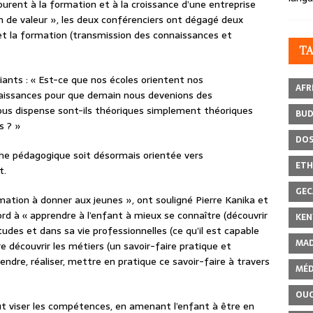
urent à la formation et à la croissance d’une entreprise
n de valeur », les deux conférenciers ont dégagé deux
) et la formation (transmission des connaissances et
T
diants : « Est-ce que nos écoles orientent nos
AFR
naissances pour que demain nous devenions des
us dispense sont-ils théoriques simplement théoriques
BU
es ? »
DOS
rche pédagogique soit désormais orientée vers
ETH
at.
GEC
rmation à donner aux jeunes », ont souligné Pierre Kanika et
 à « apprendre à l’enfant à mieux se connaître (découvrir
KEN
tudes et dans sa vie professionnelles (ce qu’il est capable
MAD
aire découvrir les métiers (un savoir-faire pratique et
rendre, réaliser, mettre en pratique ce savoir-faire à travers
MÉD
OU
aut viser les compétences, en amenant l’enfant à être en