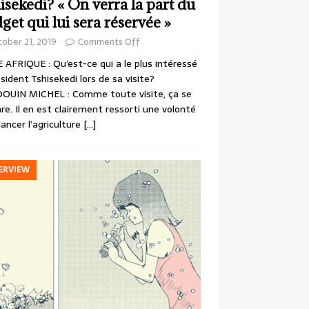
isekedi? « On verra la part du
get qui lui sera réservée »
ober 21, 2019
Comments Off
 AFRIQUE : Qu’est-ce qui a le plus intéressé
ésident Tshisekedi lors de sa visite?
OUIN MICHEL : Comme toute visite, ça se
re. Il en est clairement ressorti une volonté
lancer l’agriculture
[…]
ERVIEW