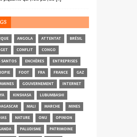
AGS
IQUE
ANGOLA
ATTENTAT
BRÉSIL
DGET
CONFLIT
CONGO
 SANTOS
ENCHÈRES
ENTREPRISES
IOPIE
FOOT
FRA
FRANCE
GAZ
AMINES
GOUVERNEMENT
INTERNET
YA
KINSHASA
LUBUMBASHI
AGASCAR
MALI
MARCHE
MINES
IAS
NATURE
ONU
OPINION
GANDA
PALUDISME
PATRIMOINE