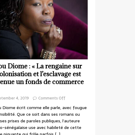
ou Diome : « La rengaine sur
colonisation et l’esclavage est
enue un fonds de commerce
ptember 4, 2019
Comments Off
 Diome écrit comme elle parle, avec fougue
nsibilité. Que ce soit dans ses romans ou
ses prises de paroles publiques, l’auteure
o-sénégalaise use avec habileté de cette
e piquante qui frôle parfois
[…]