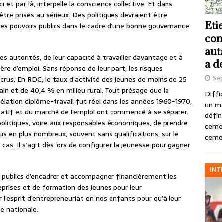
ci et par là, interpelle la conscience collective. Et dans
 être prises au sérieux. Des politiques devraient être
Eti
es pouvoirs publics dans le cadre d’une bonne gouvernance
con
aut
es autorités, de leur capacité à travailler davantage et à
a d
re d’emploi. Sans réponse de leur part, les risques
Se
accrus. En RDC, le taux d’activité des jeunes de moins de 25
in et de 40,4 % en milieu rural. Tout présage que la
Diffi
orrélation diplôme-travail fut réel dans les années 1960-1970,
un m
catif et du marché de l’emploi ont commencé à se séparer.
défin
olitiques, voire aux responsables économiques, de prendre
cerne
us en plus nombreux, souvent sans qualifications, sur le
cerne
e cas. Il s’agit dès lors de configurer la jeunesse pour gagner
INT
 publics d’encadrer et accompagner financièrement les
reprises et de formation des jeunes pour leur
r l’esprit d’entrepreneuriat en nos enfants pour qu’à leur
sse nationale.