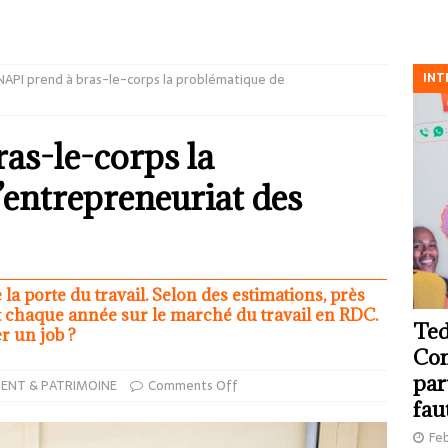
INT
NAPI prend à bras-le-corps la problématique de
as-le-corps la
’entrepreneuriat des
 la porte du travail. Selon des estimations, près
t chaque année sur le marché du travail en RDC.
Ted
r un job ?
Com
par
ENT & PATRIMOINE
Comments Off
fau
Feb