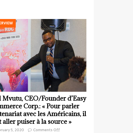
ERVIEW
 Mvutu, CEO/Founder d’Easy
merce Corp.: « Pour parler
tenariat avec les Américains, il
t aller puiser à la source »
ruary 5, 2020
Comments Off