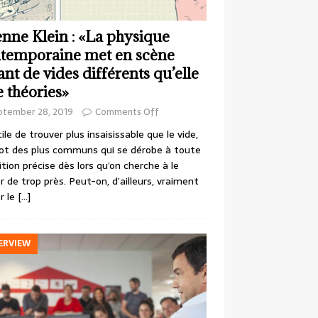
enne Klein : «La physique
temporaine met en scène
ant de vides différents qu’elle
e théories»
ptember 28, 2019
Comments Off
cile de trouver plus insaisissable que le vide,
ot des plus communs qui se dérobe à toute
ition précise dès lors qu’on cherche à le
r de trop près. Peut-on, d’ailleurs, vraiment
r le
[…]
ERVIEW