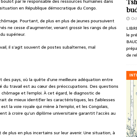
Tsh
n boulot par le responsable des ressources humaines dans
la situation en République démocratique du Congo.
bud
Oct
 chômage. Pourtant, de plus en plus de jeunes poursuivent
és ne cesse d’augmenter, venant grossir les rangs de plus
LIBRE
u supérieur.
le pr
BAUD
ail, il s’agit souvent de postes subalternes, mal
prépa
de re
INT
art des pays, où la quête d’une meilleure adéquation entre
hé du travail est au cœur des préoccupations. Des questions
 chômage et l’emploi. À cet égard, le diagnostic de
ait de mieux identifier les caractéristiques, les faiblesses
 est la voie royale qui mène à l’emploi, et les Congolais,
t à croire qu’un diplôme universitaire garantit l’accès au
 de plus en plus incertains sur leur avenir. Une situation, à