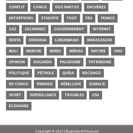
CONFLIT
CONGO
DOS SANTOS
ENCHÈRES
ENTREPRISES
ETHIOPIE
FOOT
FRA
FRANCE
GAZ
GECAMINES
GOUVERNEMENT
INTERNET
KENYA
KINSHASA
LUBUMBASHI
MADAGASCAR
MALI
MARCHE
MINES
MÉDIAS
NATURE
ONU
OPINION
OUGANDA
PALUDISME
PATRIMOINE
POLITIQUE
PÉTROLE
QAÏDA
RDCONGO
RD CONGO
RWANDA
RÉBELLION
SOMALIE
SPORT
SURVEILLANCE
TROUBLES
USA
ÉCONOMIE
Copyright © 2021 | Business et Finances