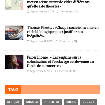
met en scène autant de vides différents
qu’elle a de théories»
September 28, 2019
Comments Off
Thomas Piketty : «Chaque société invente un
récit idéologique pour justifier ses
inégalités»
September 17, 2019
Comments Off
Fatou Diome : « La rengaine sur la
colonisation et l’esclavage est devenue un
fonds de commerce »
September 4, 2019
Comments Off
TAGS
AFRIQUE
ANGOLA
ATTENTAT
BRÉSIL
BUDGET