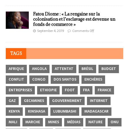
Fatou Diome : « La rengaine sur la
colonisation et l’esclavage est devenue un
fonds de commerce »
September 4, 2019
Comments Off
TAGS
AFRIQUE
ANGOLA
ATTENTAT
BRÉSIL
BUDGET
CONFLIT
CONGO
DOS SANTOS
ENCHÈRES
ENTREPRISES
ETHIOPIE
FOOT
FRA
FRANCE
GAZ
GECAMINES
GOUVERNEMENT
INTERNET
KENYA
KINSHASA
LUBUMBASHI
MADAGASCAR
MALI
MARCHE
MINES
MÉDIAS
NATURE
ONU