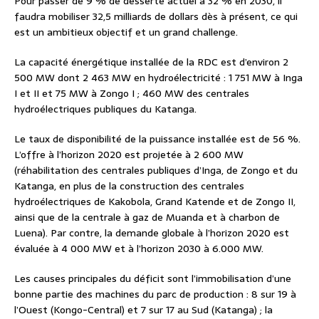
Pour passer de 9 % de desserte actuel à 32 % en 2030, il
faudra mobiliser 32,5 milliards de dollars dès à présent, ce qui
est un ambitieux objectif et un grand challenge.
La capacité énergétique installée de la RDC est d’environ 2
500 MW dont 2 463 MW en hydroélectricité : 1 751 MW à Inga
I et II et 75 MW à Zongo I ; 460 MW des centrales
hydroélectriques publiques du Katanga.
Le taux de disponibilité de la puissance installée est de 56 %.
L’offre à l’horizon 2020 est projetée à 2 600 MW
(réhabilitation des centrales publiques d’Inga, de Zongo et du
Katanga, en plus de la construction des centrales
hydroélectriques de Kakobola, Grand Katende et de Zongo II,
ainsi que de la centrale à gaz de Muanda et à charbon de
Luena). Par contre, la demande globale à l’horizon 2020 est
évaluée à 4 000 MW et à l’horizon 2030 à 6.000 MW.
Les causes principales du déficit sont l’immobilisation d’une
bonne partie des machines du parc de production : 8 sur 19 à
l’Ouest (Kongo-Central) et 7 sur 17 au Sud (Katanga) ; la