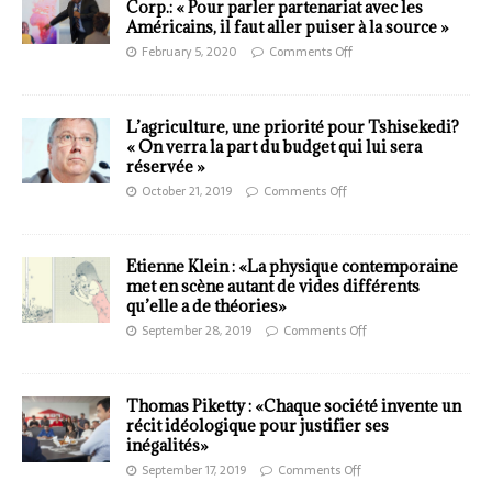
Corp.: « Pour parler partenariat avec les
Américains, il faut aller puiser à la source »
February 5, 2020
Comments Off
L’agriculture, une priorité pour Tshisekedi?
« On verra la part du budget qui lui sera
réservée »
October 21, 2019
Comments Off
Etienne Klein : «La physique contemporaine
met en scène autant de vides différents
qu’elle a de théories»
September 28, 2019
Comments Off
Thomas Piketty : «Chaque société invente un
récit idéologique pour justifier ses
inégalités»
September 17, 2019
Comments Off