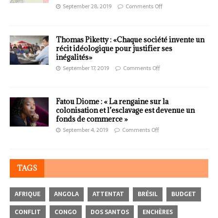
September 28, 2019
Comments Off
Thomas Piketty : «Chaque société invente un
récit idéologique pour justifier ses
inégalités»
September 17, 2019
Comments Off
Fatou Diome : « La rengaine sur la
colonisation et l’esclavage est devenue un
fonds de commerce »
September 4, 2019
Comments Off
TAGS
AFRIQUE
ANGOLA
ATTENTAT
BRÉSIL
BUDGET
CONFLIT
CONGO
DOS SANTOS
ENCHÈRES