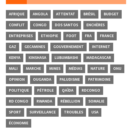
AFRIQUE
ANGOLA
ATTENTAT
BRÉSIL
BUDGET
CONFLIT
CONGO
DOS SANTOS
ENCHÈRES
ENTREPRISES
ETHIOPIE
FOOT
FRA
FRANCE
GAZ
GECAMINES
GOUVERNEMENT
INTERNET
KENYA
KINSHASA
LUBUMBASHI
MADAGASCAR
MALI
MARCHE
MINES
MÉDIAS
NATURE
ONU
OPINION
OUGANDA
PALUDISME
PATRIMOINE
POLITIQUE
PÉTROLE
QAÏDA
RDCONGO
RD CONGO
RWANDA
RÉBELLION
SOMALIE
SPORT
SURVEILLANCE
TROUBLES
USA
ÉCONOMIE