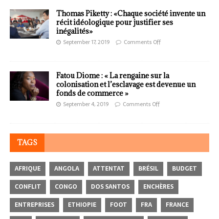
Thomas Piketty : «Chaque société invente un
récit idéologique pour justifier ses
inégalités»
September 17, 2019
Comments Off
Fatou Diome : « La rengaine sur la
colonisation et l’esclavage est devenue un
fonds de commerce »
September 4, 2019
Comments Off
TAGS
AFRIQUE
ANGOLA
ATTENTAT
BRÉSIL
BUDGET
CONFLIT
CONGO
DOS SANTOS
ENCHÈRES
ENTREPRISES
ETHIOPIE
FOOT
FRA
FRANCE