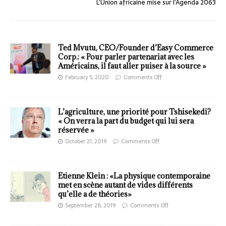
L’Union africaine mise sur l’Agenda 2063
Ted Mvutu, CEO/Founder d’Easy Commerce
Corp.: « Pour parler partenariat avec les
Américains, il faut aller puiser à la source »
February 5, 2020
Comments Off
L’agriculture, une priorité pour Tshisekedi?
« On verra la part du budget qui lui sera
réservée »
October 21, 2019
Comments Off
Etienne Klein : «La physique contemporaine
met en scène autant de vides différents
qu’elle a de théories»
September 28, 2019
Comments Off