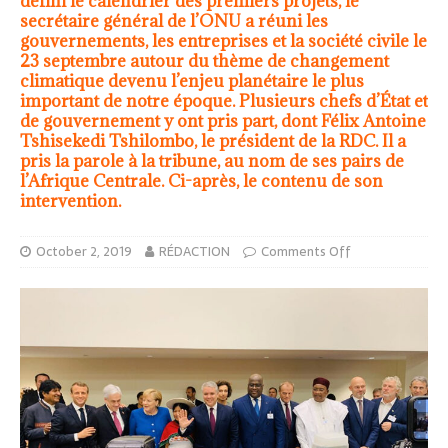
défini le calendrier des premiers projets, le
secrétaire général de l’ONU a réuni les
gouvernements, les entreprises et la société civile le
23 septembre autour du thème de changement
climatique devenu l’enjeu planétaire le plus
important de notre époque. Plusieurs chefs d’État et
de gouvernement y ont pris part, dont Félix Antoine
Tshisekedi Tshilombo, le président de la RDC. Il a
pris la parole à la tribune, au nom de ses pairs de
l’Afrique Centrale. Ci-après, le contenu de son
intervention.
October 2, 2019
RÉDACTION
Comments Off