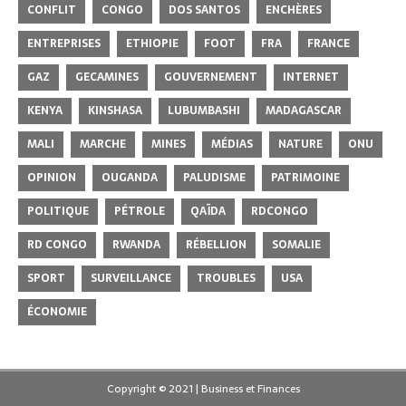
CONFLIT
CONGO
DOS SANTOS
ENCHÈRES
ENTREPRISES
ETHIOPIE
FOOT
FRA
FRANCE
GAZ
GECAMINES
GOUVERNEMENT
INTERNET
KENYA
KINSHASA
LUBUMBASHI
MADAGASCAR
MALI
MARCHE
MINES
MÉDIAS
NATURE
ONU
OPINION
OUGANDA
PALUDISME
PATRIMOINE
POLITIQUE
PÉTROLE
QAÏDA
RDCONGO
RD CONGO
RWANDA
RÉBELLION
SOMALIE
SPORT
SURVEILLANCE
TROUBLES
USA
ÉCONOMIE
Copyright © 2021 | Business et Finances