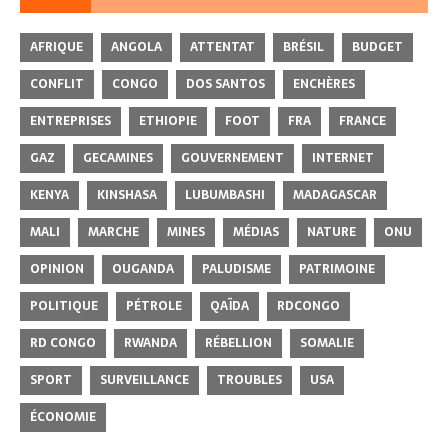
AFRIQUE
ANGOLA
ATTENTAT
BRÉSIL
BUDGET
CONFLIT
CONGO
DOS SANTOS
ENCHÈRES
ENTREPRISES
ETHIOPIE
FOOT
FRA
FRANCE
GAZ
GECAMINES
GOUVERNEMENT
INTERNET
KENYA
KINSHASA
LUBUMBASHI
MADAGASCAR
MALI
MARCHE
MINES
MÉDIAS
NATURE
ONU
OPINION
OUGANDA
PALUDISME
PATRIMOINE
POLITIQUE
PÉTROLE
QAÏDA
RDCONGO
RD CONGO
RWANDA
RÉBELLION
SOMALIE
SPORT
SURVEILLANCE
TROUBLES
USA
ÉCONOMIE