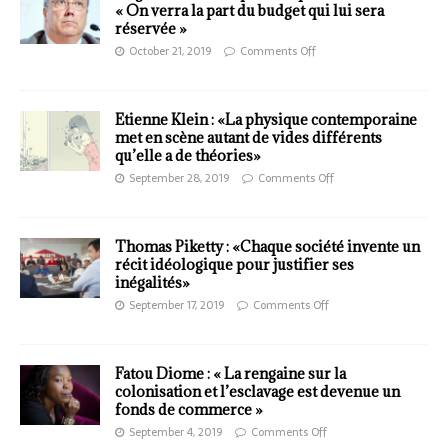
« On verra la part du budget qui lui sera
réservée »
October 21, 2019
Comments Off
Etienne Klein : «La physique contemporaine
met en scène autant de vides différents
qu’elle a de théories»
September 28, 2019
Comments Off
Thomas Piketty : «Chaque société invente un
récit idéologique pour justifier ses
inégalités»
September 17, 2019
Comments Off
Fatou Diome : « La rengaine sur la
colonisation et l’esclavage est devenue un
fonds de commerce »
September 4, 2019
Comments Off