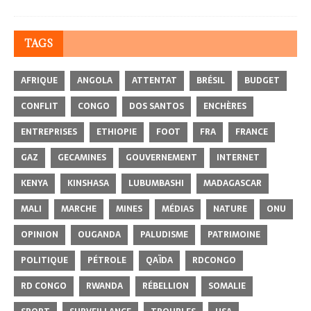
TAGS
AFRIQUE
ANGOLA
ATTENTAT
BRÉSIL
BUDGET
CONFLIT
CONGO
DOS SANTOS
ENCHÈRES
ENTREPRISES
ETHIOPIE
FOOT
FRA
FRANCE
GAZ
GECAMINES
GOUVERNEMENT
INTERNET
KENYA
KINSHASA
LUBUMBASHI
MADAGASCAR
MALI
MARCHE
MINES
MÉDIAS
NATURE
ONU
OPINION
OUGANDA
PALUDISME
PATRIMOINE
POLITIQUE
PÉTROLE
QAÏDA
RDCONGO
RD CONGO
RWANDA
RÉBELLION
SOMALIE