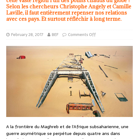
cette vaste région l’un des points chauds du globe ?
Selon les chercheurs Christophe Angely et Camille
Laville, il faut entièrement repenser nos relations
avec ces pays. Et surtout réfléchir à long terme.
February 28, 2017
BEF
Comments Off
A la frontière du Maghreb et de l’Afrique subsaharienne, une
guerre asymétrique se perpétue depuis quatre ans dans