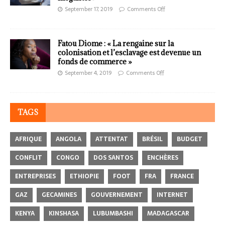
September 17, 2019
Comments Off
Fatou Diome : « La rengaine sur la
colonisation et l’esclavage est devenue un
fonds de commerce »
September 4, 2019
Comments Off
TAGS
AFRIQUE
ANGOLA
ATTENTAT
BRÉSIL
BUDGET
CONFLIT
CONGO
DOS SANTOS
ENCHÈRES
ENTREPRISES
ETHIOPIE
FOOT
FRA
FRANCE
GAZ
GECAMINES
GOUVERNEMENT
INTERNET
KENYA
KINSHASA
LUBUMBASHI
MADAGASCAR