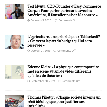
Ted Mvutu, CEO/Founder d’Easy Commerce
Corp.: « Pour parler partenariat avec les
Américains, il faut aller puiser à la source »
February 5, 2020
Comments Off
L’agriculture, une priorité pour Tshisekedi?
« On verra la part du budget qui lui sera
réservée »
October 21, 2019
Comments Off
Etienne Klein : «La physique contemporaine
met en scène autant de vides différents
qu’elle a de théories»
September 28, 2019
Comments Off
Thomas Piketty : «Chaque société invente un
récit idéologique pour justifier ses
inégalités»