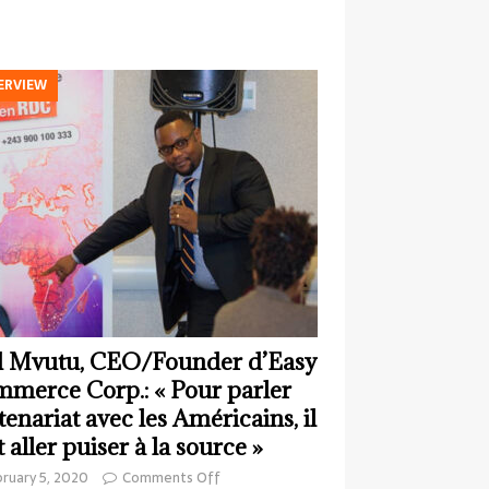
ERVIEW
 Mvutu, CEO/Founder d’Easy
merce Corp.: « Pour parler
tenariat avec les Américains, il
t aller puiser à la source »
ruary 5, 2020
Comments Off