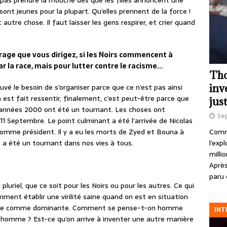
ut pas prendre la mouche dès que les filles annoncent une
 sont jeunes pour la plupart. Qu’elles prennent de la force !
 autre chose. Il faut laisser les gens respirer, et crier quand
vrage que vous dirigez, si les Noirs commencent à
par la race, mais pour lutter contre le racisme…
Tho
inv
vé le besoin de s’organiser parce que ce n’est pas ainsi
n est fait ressentir, finalement, c’est peut-être parce que
just
es années 2000 ont été un tournant. Les choses ont
Se
 Septembre. Le point culminant a été l’arrivée de Nicolas
Comme
comme président. Il y a eu les morts de Zyed et Bouna à
l’exp
a été un tournant dans nos vies à tous.
milli
Après
paru 
u pluriel, que ce soit pour les Noirs ou pour les autres. Ce qui
omment établir une virilité saine quand on est en situation
onçue comme dominante. Comment se pense-t-on homme
INT
l’homme ? Est-ce qu’on arrive à inventer une autre manière