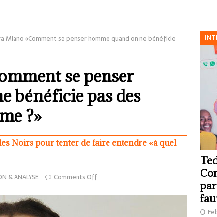
INT
ra Miano «Comment se penser homme quand on ne bénéficie
omment se penser
 bénéficie pas des
mme ?»
des Noirs pour tenter de faire entendre «à quel
Ted
Com
ON & ANALYSE
Comments Off
par
fau
Feb