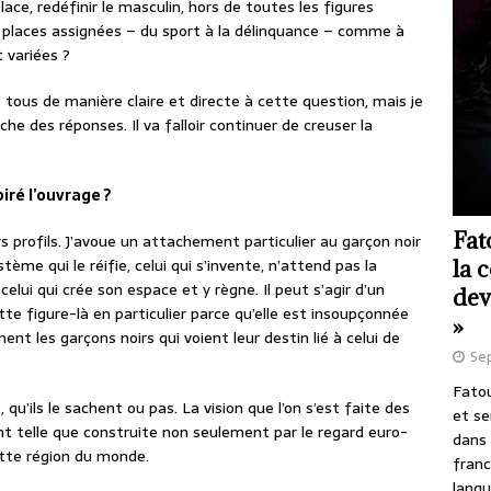
ace, redéfinir le masculin, hors de toutes les figures
 places assignées – du sport à la délinquance – comme à
 variées ?
tous de manière claire et directe à cette question, mais je
che des réponses. Il va falloir continuer de creuser la
piré l’ouvrage ?
Fat
vers profils. J’avoue un attachement particulier au garçon noir
ème qui le réifie, celui qui s’invente, n’attend pas la
la 
elui qui crée son espace et y règne. Il peut s’agir d’un
dev
cette figure-là en particulier parce qu’elle est insoupçonnée
»
t les garçons noirs qui voient leur destin lié à celui de
Se
Fatou
 qu’ils le sachent ou pas. La vision que l’on s’est faite des
et se
ent telle que construite non seulement par le regard euro-
dans 
cette région du monde.
franc
langu