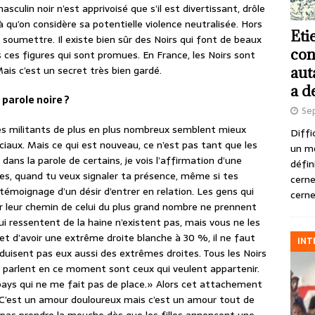
asculin noir n’est apprivoisé que s’il est divertissant, drôle
à qu’on considère sa potentielle violence neutralisée. Hors
Eti
le soumettre. Il existe bien sûr des Noirs qui font de beaux
con
 ces figures qui sont promues. En France, les Noirs sont
ais c’est un secret très bien gardé.
aut
a d
parole noire ?
Se
es militants de plus en plus nombreux semblent mieux
Diffi
aux. Mais ce qui est nouveau, ce n’est pas tant que les
un m
e dans la parole de certains, je vois l’affirmation d’une
défin
s, quand tu veux signaler ta présence, même si tes
cerne
témoignage d’un désir d’entrer en relation. Les gens qui
cerne
r leur chemin de celui du plus grand nombre ne prennent
ui ressentent de la haine n’existent pas, mais vous ne les
t d’avoir une extrême droite blanche à 30 %, il ne faut
INT
duisent pas eux aussi des extrêmes droites. Tous les Noirs
i parlent en ce moment sont ceux qui veulent appartenir.
ce pays qui ne me fait pas de place.» Alors cet attachement
 C’est un amour douloureux mais c’est un amour tout de