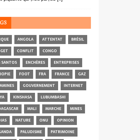
AGS
IQUE
ANGOLA
ATTENTAT
BRÉSIL
DGET
CONFLIT
CONGO
 SANTOS
ENCHÈRES
ENTREPRISES
IOPIE
FOOT
FRA
FRANCE
GAZ
AMINES
GOUVERNEMENT
INTERNET
YA
KINSHASA
LUBUMBASHI
AGASCAR
MALI
MARCHE
MINES
IAS
NATURE
ONU
OPINION
GANDA
PALUDISME
PATRIMOINE