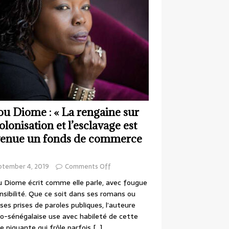
ou Diome : « La rengaine sur
colonisation et l’esclavage est
enue un fonds de commerce
ptember 4, 2019
Comments Off
 Diome écrit comme elle parle, avec fougue
nsibilité. Que ce soit dans ses romans ou
ses prises de paroles publiques, l’auteure
o-sénégalaise use avec habileté de cette
e piquante qui frôle parfois
[…]