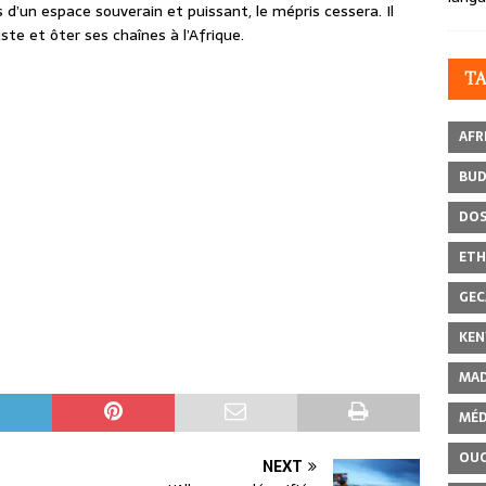
d’un espace souverain et puissant, le mépris cessera. Il
te et ôter ses chaînes à l’Afrique.
T
AFR
BU
DOS
ETH
GEC
KEN
MAD
MÉD
OU
NEXT