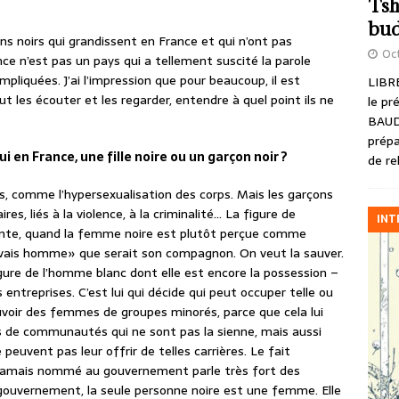
Tsh
bud
ns noirs qui grandissent en France et qui n’ont pas
Oct
e n’est pas un pays qui a tellement suscité la parole
mpliquées. J’ai l’impression que pour beaucoup, il est
LIBRE
ut les écouter et les regarder, entendre à quel point ils ne
le pr
BAUD
prépa
i en France, une fille noire ou un garçon noir ?
de re
 comme l’hypersexualisation des corps. Mais les garçons
es, liés à la violence, à la criminalité… La figure de
INT
nte, quand la femme noire est plutôt perçue comme
ais homme» que serait son compagnon. On veut la sauver.
gure de l’homme blanc dont elle est encore la possession –
es entreprises. C’est lui qui décide qui peut occuper telle ou
mouvoir des femmes de groupes minorés, parce que cela lui
s de communautés qui ne sont pas la sienne, mais aussi
e peuvent pas leur offrir de telles carrières. Le fait
 jamais nommé au gouvernement parle très fort des
gouvernement, la seule personne noire est une femme. Elle