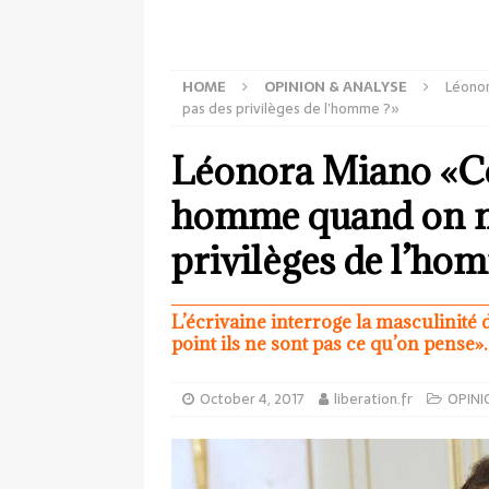
HOME
OPINION & ANALYSE
Léono
pas des privilèges de l’homme ?»
Léonora Miano «C
homme quand on ne
privilèges de l’ho
L’écrivaine interroge la masculinité 
point ils ne sont pas ce qu’on pense».
October 4, 2017
liberation.fr
OPINI