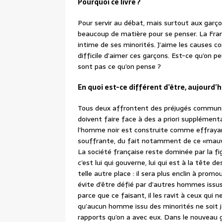
Pourquoi ce livre ?
Pour servir au débat, mais surtout aux garço
beaucoup de matière pour se penser. La Franc
intime de ses minorités. J’aime les causes co
difficile d’aimer ces garçons. Est-ce qu’on pe
sont pas ce qu’on pense ?
En quoi est-ce différent d’être, aujourd’hu
Tous deux affrontent des préjugés communs,
doivent faire face à des a priori supplémentair
l’homme noir est construite comme effraya
souffrante, du fait notamment de ce «mauv
La société française reste dominée par la fi
c’est lui qui gouverne, lui qui est à la tête d
telle autre place : il sera plus enclin à pro
évite d’être défié par d’autres hommes issu
parce que ce faisant, il les ravit à ceux qui n
qu’aucun homme issu des minorités ne soit
rapports qu’on a avec eux. Dans le nouveau 