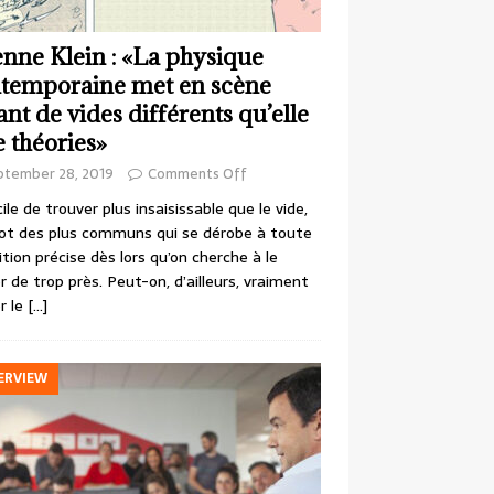
enne Klein : «La physique
temporaine met en scène
ant de vides différents qu’elle
e théories»
ptember 28, 2019
Comments Off
cile de trouver plus insaisissable que le vide,
ot des plus communs qui se dérobe à toute
ition précise dès lors qu’on cherche à le
r de trop près. Peut-on, d’ailleurs, vraiment
r le
[…]
ERVIEW