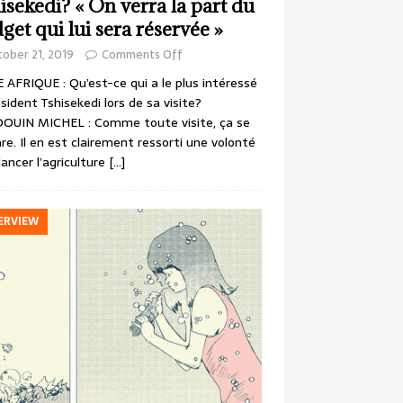
isekedi? « On verra la part du
get qui lui sera réservée »
ober 21, 2019
Comments Off
 AFRIQUE : Qu’est-ce qui a le plus intéressé
ésident Tshisekedi lors de sa visite?
OUIN MICHEL : Comme toute visite, ça se
re. Il en est clairement ressorti une volonté
lancer l’agriculture
[…]
ERVIEW