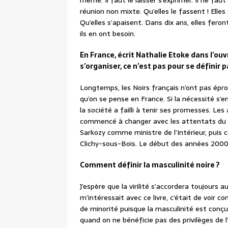
même. Il faut le laisser s’exprimer. Il ne fa
réunion non mixte. Qu’elles le fassent ! Elles
Qu’elles s’apaisent. Dans dix ans, elles feront
ils en ont besoin.
En France, écrit Nathalie Etoke dans l’ou
s’organiser, ce n’est pas pour se définir 
Longtemps, les Noirs français n’ont pas éprou
qu’on se pense en France. Si la nécessité s’e
la société a failli à tenir ses promesses. L
commencé à changer avec les attentats du 11
Sarkozy comme ministre de l’Intérieur, puis 
Clichy-sous-Bois. Le début des années 2000 
Comment définir la masculinité noire ?
J’espère que la virilité s’accordera toujours a
m’intéressait avec ce livre, c’était de voir c
de minorité puisque la masculinité est c
quand on ne bénéficie pas des privilèges de 