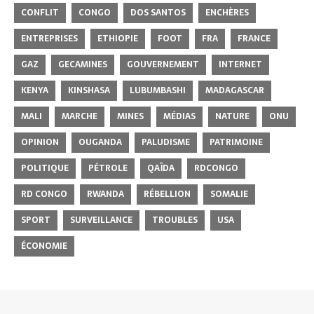
CONFLIT
CONGO
DOS SANTOS
ENCHÈRES
ENTREPRISES
ETHIOPIE
FOOT
FRA
FRANCE
GAZ
GECAMINES
GOUVERNEMENT
INTERNET
KENYA
KINSHASA
LUBUMBASHI
MADAGASCAR
MALI
MARCHE
MINES
MÉDIAS
NATURE
ONU
OPINION
OUGANDA
PALUDISME
PATRIMOINE
POLITIQUE
PÉTROLE
QAÏDA
RDCONGO
RD CONGO
RWANDA
RÉBELLION
SOMALIE
SPORT
SURVEILLANCE
TROUBLES
USA
ÉCONOMIE