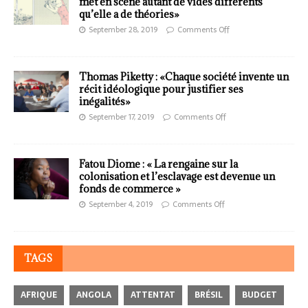
met en scène autant de vides différents
qu’elle a de théories»
September 28, 2019
Comments Off
Thomas Piketty : «Chaque société invente un
récit idéologique pour justifier ses
inégalités»
September 17, 2019
Comments Off
Fatou Diome : « La rengaine sur la
colonisation et l’esclavage est devenue un
fonds de commerce »
September 4, 2019
Comments Off
TAGS
AFRIQUE
ANGOLA
ATTENTAT
BRÉSIL
BUDGET