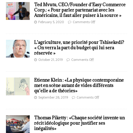
Ted Mvutu, CEO/Founder d’Easy Commerce
Corp.: « Pour parler partenariat avec les
Américains, il faut aller puiser à la source »
February 5, 2020
Comments Off
L’agriculture, une priorité pour Tshisekedi?
« On verra la part du budget qui lui sera
réservée »
October 21, 2019
Comments Off
Etienne Klein : «La physique contemporaine
met en scène autant de vides différents
qu’elle a de théories»
September 28, 2019
Comments Off
Thomas Piketty : «Chaque société invente un
récit idéologique pour justifier ses
inégalités»