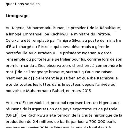
questions sociales.
Limogeage
Au Nigeria, Muhammadu Buhari, le président de la République,
a limogé Emmanuel Ibe Kachikwu, le ministre du Pétrole.
Celui-ci a été remplacé par Timipre Silva, au poste de ministre
d’État chargé du Pétrole, qui devra désormais « gérer le
portefeuille au quotidien ». Le président nigérian a gardé
l’ensemble du portefeuille pétrolier pour lui, comme lors de son
premier mandat. Des observateurs cherchent à comprendre le
motif de ce limogeage brusque, surtout qu’aucune raison
n’est venue officiellement le justifier, et que Ibe Kachikwu a
été de toutes les luttes dans le secteur, depuis l’arrivée au
pouvoir de Muhammadu Buhari, en mars 2015.
Ancien d’Exxon Mobil et principal représentant du Nigeria aux
réunions de l’Organisation des pays exportateurs de pétrole
(OPEP), Ibe Kachikwu a été témoin de la chute historique de la
production de 2,4 millions de barils par jour à 700 000 barils
par jour en janvier 2016. À l’époque, le prix du baril était à