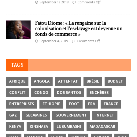
September 17, 2019
Comments Off
Fatou Diome : « La rengaine sur la
colonisation et l’esclavage est devenue un
fonds de commerce »
September 4, 2019
Comments Off
TAGS
AFRIQUE
ANGOLA
ATTENTAT
BRÉSIL
BUDGET
CONFLIT
CONGO
DOS SANTOS
ENCHÈRES
ENTREPRISES
ETHIOPIE
FOOT
FRA
FRANCE
GAZ
GECAMINES
GOUVERNEMENT
INTERNET
KENYA
KINSHASA
LUBUMBASHI
MADAGASCAR