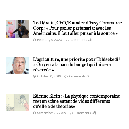
Ted Mvutu, CEO/Founder d’Easy Commerce
Corp.: « Pour parler partenariat avec les
Américains, il faut aller puiser à la source »
February 5, 2020
Comments Off
L’agriculture, une priorité pour Tshisekedi?
« On verra la part du budget qui lui sera
réservée »
October 21, 2019
Comments Off
Etienne Klein : «La physique contemporaine
met en scène autant de vides différents
qu’elle a de théories»
September 28, 2019
Comments Off