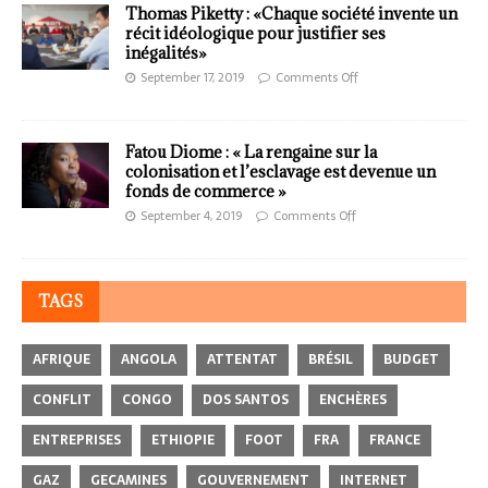
Thomas Piketty : «Chaque société invente un
récit idéologique pour justifier ses
inégalités»
September 17, 2019
Comments Off
Fatou Diome : « La rengaine sur la
colonisation et l’esclavage est devenue un
fonds de commerce »
September 4, 2019
Comments Off
TAGS
AFRIQUE
ANGOLA
ATTENTAT
BRÉSIL
BUDGET
CONFLIT
CONGO
DOS SANTOS
ENCHÈRES
ENTREPRISES
ETHIOPIE
FOOT
FRA
FRANCE
GAZ
GECAMINES
GOUVERNEMENT
INTERNET