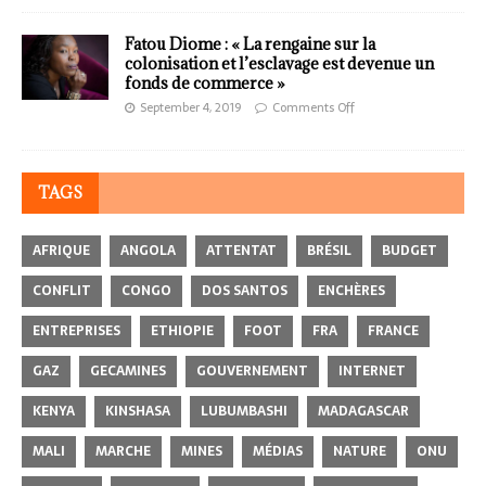
Fatou Diome : « La rengaine sur la
colonisation et l’esclavage est devenue un
fonds de commerce »
September 4, 2019
Comments Off
TAGS
AFRIQUE
ANGOLA
ATTENTAT
BRÉSIL
BUDGET
CONFLIT
CONGO
DOS SANTOS
ENCHÈRES
ENTREPRISES
ETHIOPIE
FOOT
FRA
FRANCE
GAZ
GECAMINES
GOUVERNEMENT
INTERNET
KENYA
KINSHASA
LUBUMBASHI
MADAGASCAR
MALI
MARCHE
MINES
MÉDIAS
NATURE
ONU