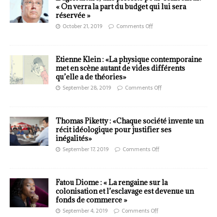
« On verra la part du budget qui lui sera
réservée »
October 21, 2019
Comments Off
Etienne Klein : «La physique contemporaine
met en scène autant de vides différents
qu’elle a de théories»
September 28, 2019
Comments Off
Thomas Piketty : «Chaque société invente un
récit idéologique pour justifier ses
inégalités»
September 17, 2019
Comments Off
Fatou Diome : « La rengaine sur la
colonisation et l’esclavage est devenue un
fonds de commerce »
September 4, 2019
Comments Off