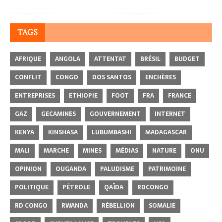
TAGS
AFRIQUE
ANGOLA
ATTENTAT
BRÉSIL
BUDGET
CONFLIT
CONGO
DOS SANTOS
ENCHÈRES
ENTREPRISES
ETHIOPIE
FOOT
FRA
FRANCE
GAZ
GECAMINES
GOUVERNEMENT
INTERNET
KENYA
KINSHASA
LUBUMBASHI
MADAGASCAR
MALI
MARCHE
MINES
MÉDIAS
NATURE
ONU
OPINION
OUGANDA
PALUDISME
PATRIMOINE
POLITIQUE
PÉTROLE
QAÏDA
RDCONGO
RD CONGO
RWANDA
RÉBELLION
SOMALIE