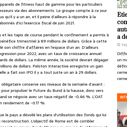
ppareils de fitness haut de gamme pour les particuliers
fesseurs via des abonnements. Le groupe compte à ce jour
Eti
s qu’il y a un an, et il peine d’ailleurs à répondre à la
con
bonnés d’ici l’exercice fiscal de juin 2021.
aut
 et les tapis de course pendant le confinement a permis à
a d
énéfice trimestriel à 89 millions de dollars. Grâce à cette
Se
é son chiffre d’affaires en l’espace d’un an. D’ailleurs
Diffi
ogression pour 2022, avec un taux de croissance annuel
un m
iards de dollars. La même année, la société devrait dégager
défin
illions de dollars. Peloton Interactive enregistre un gain
cerne
lle a fait son IPO il y a tout juste un an à 29 dollars.
cerne
obligataire conserve ses niveaux de la semaine d’avant :
t pour propulser le Future du Bund à la hausse, donc vers
mand se négocie avec un taux négatif de -0.46 %. L’OAT
INT
 un rendement de -0.17 %.
e le pays a dévoilé les plans d’utilisation des fonds qui lui
e reconstruction. L’objectif de Rome est de combler