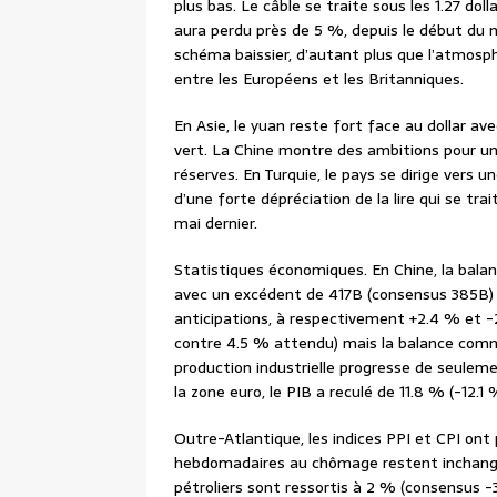
plus bas. Le câble se traite sous les 1.27 do
aura perdu près de 5 %, depuis le début du m
schéma baissier, d’autant plus que l’atmosph
entre les Européens et les Britanniques.
En Asie, le yuan reste fort face au dollar ave
vert. La Chine montre des ambitions pour un
réserves. En Turquie, le pays se dirige vers 
d’une forte dépréciation de la lire qui se tra
mai dernier.
Statistiques économiques. En Chine, la bala
avec un excédent de 417B (consensus 385B) 
anticipations, à respectivement +2.4 % et -2
contre 4.5 % attendu) mais la balance commer
production industrielle progresse de seulem
la zone euro, le PIB a reculé de 11.8 % (-12.1
Outre-Atlantique, les indices PPI et CPI ont
hebdomadaires au chômage restent inchangé
pétroliers sont ressortis à 2 % (consensus 