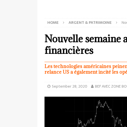
HOME
ARGENT & PATRIMOINE
Nou
Nouvelle semaine a
financières
Les technologies américaines peinent 
relance US a également incité les opér
September 28, 2020
BEF AVEC ZONE B