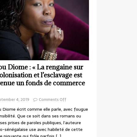
ou Diome : « La rengaine sur
colonisation et l’esclavage est
enue un fonds de commerce
ptember 4, 2019
Comments Off
 Diome écrit comme elle parle, avec fougue
nsibilité. Que ce soit dans ses romans ou
ses prises de paroles publiques, l’auteure
o-sénégalaise use avec habileté de cette
e piquante qui frôle parfois
[…]