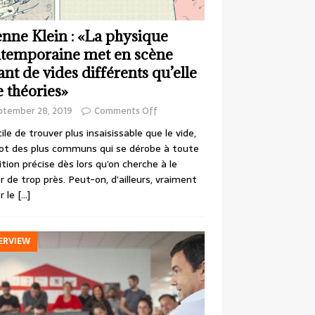
enne Klein : «La physique
temporaine met en scène
ant de vides différents qu’elle
e théories»
ptember 28, 2019
Comments Off
cile de trouver plus insaisissable que le vide,
ot des plus communs qui se dérobe à toute
ition précise dès lors qu’on cherche à le
r de trop près. Peut-on, d’ailleurs, vraiment
r le
[…]
ERVIEW