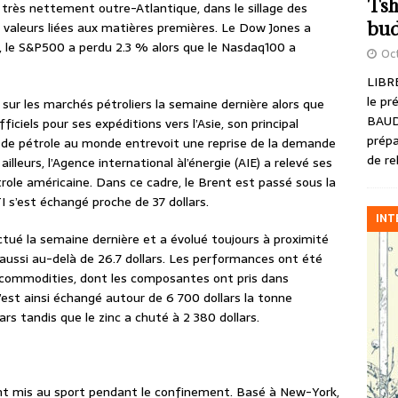
Tsh
 très nettement outre-Atlantique, dans le sillage des
bud
 valeurs liées aux matières premières. Le Dow Jones a
, le S&P500 a perdu 2.3 % alors que le Nasdaq100 a
Oct
LIBRE
le pr
 sur les marchés pétroliers la semaine dernière alors que
BAUD
ficiels pour ses expéditions vers l’Asie, son principal
prépa
 de pétrole au monde entrevoit une reprise de la demande
de re
 ailleurs, l’Agence international àl’énergie (AIE) a relevé ses
role américaine. Dans ce cadre, le Brent est passé sous la
TI s’est échangé proche de 37 dollars.
INT
luctué la semaine dernière et a évolué toujours à proximité
é aussi au-delà de 26.7 dollars. Les performances ont été
 commodities, dont les composantes ont pris dans
s’est ainsi échangé autour de 6 700 dollars la tonne
ars tandis que le zinc a chuté à 2 380 dollars.
ont mis au sport pendant le confinement. Basé à New-York,