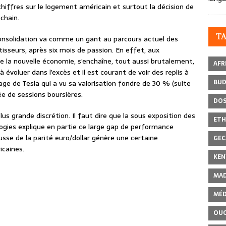
 chiffres sur le logement américain et surtout la décision de
chain.
T
consolidation va comme un gant au parcours actuel des
sseurs, après six mois de passion. En effet, aux
de la nouvelle économie, s’enchaîne, tout aussi brutalement,
AFR
 évoluer dans l’excès et il est courant de voir des replis à
BU
’image de Tesla qui a vu sa valorisation fondre de 30 % (suite
e de sessions boursières.
DOS
us grande discrétion. Il faut dire que la sous exposition des
ETH
ogies explique en partie ce large gap de performance
hausse de la parité euro/dollar génère une certaine
GEC
icaines.
KEN
MAD
MÉD
OU