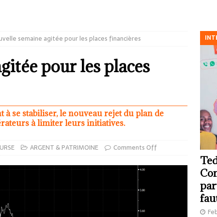
INT
velle semaine agitée pour les places financières
gitée pour les places
à se stabiliser, le nouveau rejet du plan de
ateurs à limiter leurs initiatives.
OURSE
ARGENT & PATRIMOINE
Comments Off
Ted
Com
par
fau
Feb