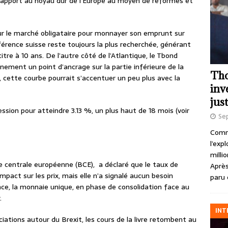
 rapport au noyau dur de l’Europe au moyen de réformes et
ur le marché obligataire pour monnayer son emprunt sur
férence suisse reste toujours la plus recherchée, générant
itre à 10 ans. De l’autre côté de l’Atlantique, le Tbond
nement un point d’ancrage sur la partie inférieure de la
Tho
, cette courbe pourrait s’accentuer un peu plus avec la
inv
just
ession pour atteindre 3.13 %, un plus haut de 18 mois (voir
Se
Comme
l’exp
milli
e centrale européenne (BCE), a déclaré que le taux de
Après
impact sur les prix, mais elle n’a signalé aucun besoin
paru 
once, la monnaie unique, en phase de consolidation face au
r.
INT
ations autour du Brexit, les cours de la livre retombent au