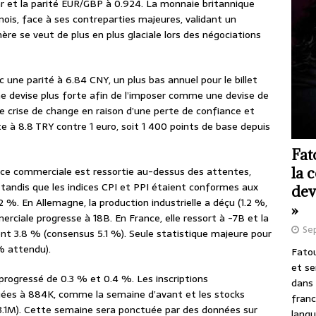
llar et la parité EUR/GBP à 0.924. La monnaie britannique
ois, face à ses contreparties majeures, validant un
ère se veut de plus en plus glaciale lors des négociations
c une parité à 6.84 CNY, un plus bas annuel pour le billet
e devise plus forte afin de l’imposer comme une devise de
une crise de change en raison d’une perte de confiance et
ite à 8.8 TRY contre 1 euro, soit 1 400 points de base depuis
Fat
la 
nce commerciale est ressortie au-dessus des attentes,
tandis que les indices CPI et PPI étaient conformes aux
dev
 %. En Allemagne, la production industrielle a déçu (1.2 %,
»
ciale progresse à 18B. En France, elle ressort à -7B et la
Se
ent 3.8 % (consensus 5.1 %). Seule statistique majeure pour
 % attendu).
Fatou
et se
 progressé de 0.3 % et 0.4 %. Les inscriptions
dans 
es à 884K, comme la semaine d’avant et les stocks
franc
-3.1M). Cette semaine sera ponctuée par des données sur
langu