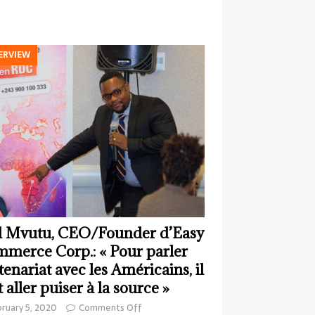
ERVIEW
 Mvutu, CEO/Founder d’Easy
merce Corp.: « Pour parler
tenariat avec les Américains, il
t aller puiser à la source »
ruary 5, 2020
Comments Off