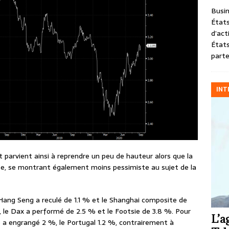
Busin
États
d’act
États
parte
INT
t parvient ainsi à reprendre un peu de hauteur alors que la
ée, se montrant également moins pessimiste au sujet de la
 Hang Seng a reculé de 1.1 % et le Shanghai composite de
, le Dax a performé de 2.5 % et le Footsie de 3.8 %. Pour
L’a
lie a engrangé 2 %, le Portugal 1.2 %, contrairement à