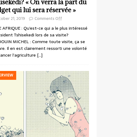
isekedi? « On verra la part du
get qui lui sera réservée »
ober 21, 2019
Comments Off
 AFRIQUE : Qu’est-ce qui a le plus intéressé
ésident Tshisekedi lors de sa visite?
OUIN MICHEL : Comme toute visite, ça se
re. Il en est clairement ressorti une volonté
lancer l’agriculture
[…]
ERVIEW