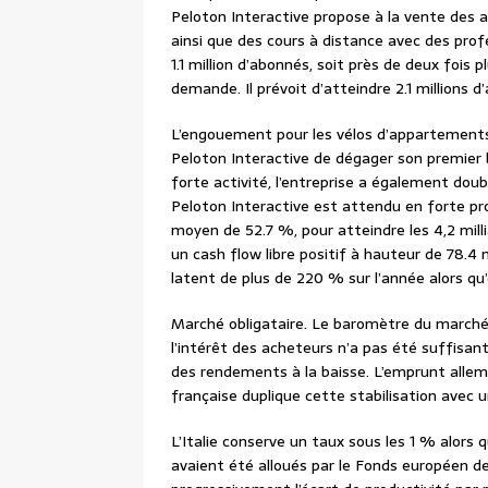
Peloton Interactive propose à la vente des a
ainsi que des cours à distance avec des pro
1.1 million d’abonnés, soit près de deux fois plu
demande. Il prévoit d’atteindre 2.1 millions d’a
L’engouement pour les vélos d’appartements
Peloton Interactive de dégager son premier b
forte activité, l’entreprise a également doubl
Peloton Interactive est attendu en forte pr
moyen de 52.7 %, pour atteindre les 4,2 mill
un cash flow libre positif à hauteur de 78.4 m
latent de plus de 220 % sur l’année alors qu’e
Marché obligataire. Le baromètre du marché 
l’intérêt des acheteurs n’a pas été suffisan
des rendements à la baisse. L’emprunt alle
française duplique cette stabilisation avec
L’Italie conserve un taux sous les 1 % alors qu
avaient été alloués par le Fonds européen d