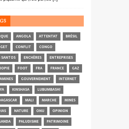
AGS
IQUE
ANGOLA
ATTENTAT
BRÉSIL
DGET
CONFLIT
CONGO
 SANTOS
ENCHÈRES
ENTREPRISES
IOPIE
FOOT
FRA
FRANCE
GAZ
AMINES
GOUVERNEMENT
INTERNET
YA
KINSHASA
LUBUMBASHI
AGASCAR
MALI
MARCHE
MINES
IAS
NATURE
ONU
OPINION
GANDA
PALUDISME
PATRIMOINE