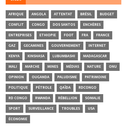
AFRIQUE
ANGOLA
ATTENTAT
BRÉSIL
BUDGET
CONFLIT
CONGO
DOS SANTOS
ENCHÈRES
ENTREPRISES
ETHIOPIE
FOOT
FRA
FRANCE
GAZ
GECAMINES
GOUVERNEMENT
INTERNET
KENYA
KINSHASA
LUBUMBASHI
MADAGASCAR
MALI
MARCHE
MINES
MÉDIAS
NATURE
ONU
OPINION
OUGANDA
PALUDISME
PATRIMOINE
POLITIQUE
PÉTROLE
QAÏDA
RDCONGO
RD CONGO
RWANDA
RÉBELLION
SOMALIE
SPORT
SURVEILLANCE
TROUBLES
USA
ÉCONOMIE