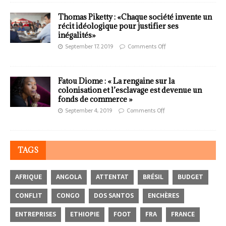
Thomas Piketty : «Chaque société invente un
récit idéologique pour justifier ses
inégalités»
September 17, 2019
Comments Off
Fatou Diome : « La rengaine sur la
colonisation et l’esclavage est devenue un
fonds de commerce »
September 4, 2019
Comments Off
TAGS
AFRIQUE
ANGOLA
ATTENTAT
BRÉSIL
BUDGET
CONFLIT
CONGO
DOS SANTOS
ENCHÈRES
ENTREPRISES
ETHIOPIE
FOOT
FRA
FRANCE