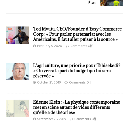
l’État
Ted Mvutu, CEO/Founder d’Easy Commerce
Corp.: « Pour parler partenariat avec les
Américains, il faut aller puiser à la source »
February 5, 2020
Comments Off
L’agriculture, une priorité pour Tshisekedi?
« On verra la part du budget qui lui sera
réservée »
October 21, 2019
Comments Off
Etienne Klein : «La physique contemporaine
met en scène autant de vides différents
qu’elle a de théories»
September 28, 2019
Comments Off