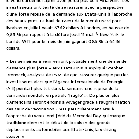
le vendredi dernier après avoir perdu plus de 3 % la veille. Les
investisseurs ont tenté de se rassurer avec la perspective
d’une forte reprise de la demande aux États-Unis à l’approche
des beaux jours. Le baril de Brent de la mer du Nord pour
livraison en juillet valait 67,62 dollars à Londres, en hausse de
0,85 % par rapport à la clôture jeudi 13 mai. À New York, le
baril de WTI pour le mois de juin gagnait 0,85 %, à 64,36
dollars.
« Les semaines à venir verront probablement une demande
d’essence plus forte » aux États-Unis, a expliqué Stephen
Brennock, analyste de PVM, de quoi rassurer quelque peu les
investisseurs alors que l’Agence internationale de l’énergie
(AIE) pointait plus tôt dans la semaine une reprise de la
demande mondiale en pétrole ‘fragile’ ». De plus en plus
d’Américains seront enclins à voyager grâce à l’augmentation
des taux de vaccination. C’est particulièrement vrai à
l’approche du week-end férié du Memorial Day, qui marque
traditionnellement le début de la saison des grands
déplacements automobiles aux États-Unis, la « driving
season ».