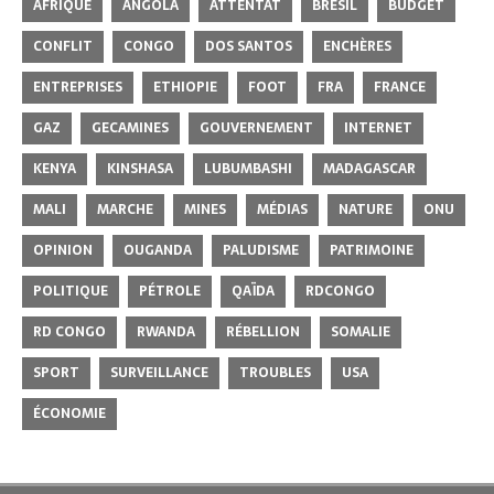
AFRIQUE
ANGOLA
ATTENTAT
BRÉSIL
BUDGET
CONFLIT
CONGO
DOS SANTOS
ENCHÈRES
ENTREPRISES
ETHIOPIE
FOOT
FRA
FRANCE
GAZ
GECAMINES
GOUVERNEMENT
INTERNET
KENYA
KINSHASA
LUBUMBASHI
MADAGASCAR
MALI
MARCHE
MINES
MÉDIAS
NATURE
ONU
OPINION
OUGANDA
PALUDISME
PATRIMOINE
POLITIQUE
PÉTROLE
QAÏDA
RDCONGO
RD CONGO
RWANDA
RÉBELLION
SOMALIE
SPORT
SURVEILLANCE
TROUBLES
USA
ÉCONOMIE