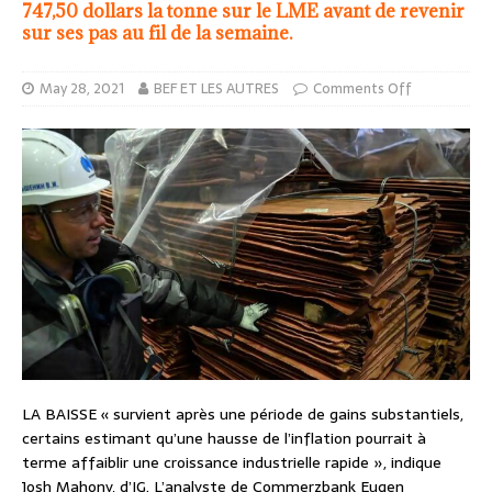
747,50 dollars la tonne sur le LME avant de revenir
sur ses pas au fil de la semaine.
May 28, 2021
BEF ET LES AUTRES
Comments Off
LA BAISSE « survient après une période de gains substantiels,
certains estimant qu’une hausse de l’inflation pourrait à
terme affaiblir une croissance industrielle rapide », indique
Josh Mahony, d’IG. L’analyste de Commerzbank Eugen