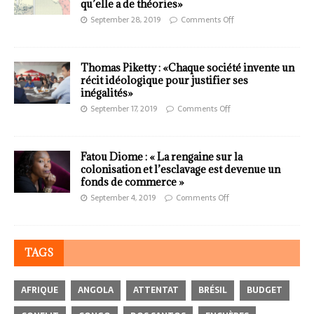
qu’elle a de théories»
September 28, 2019
Comments Off
Thomas Piketty : «Chaque société invente un
récit idéologique pour justifier ses
inégalités»
September 17, 2019
Comments Off
Fatou Diome : « La rengaine sur la
colonisation et l’esclavage est devenue un
fonds de commerce »
September 4, 2019
Comments Off
TAGS
AFRIQUE
ANGOLA
ATTENTAT
BRÉSIL
BUDGET