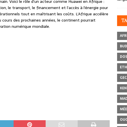
main. Voici le rôle d’un acteur comme Huawei en Afrique :
n, le transport, le financement et l’accès à l’énergie pour
érationnels tout en maîtrisant les coûts. L’Afrique accélère
Au cours des prochaines années, le continent pourrait
T
ovation numérique mondiale.
AFR
BU
DOS
ETH
GEC
KEN
MAD
MÉD
OU