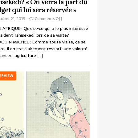
isekedi? « On verra la part du
get qui lui sera réservée »
ober 21, 2019
Comments Off
 AFRIQUE : Qu’est-ce qui a le plus intéressé
ésident Tshisekedi lors de sa visite?
OUIN MICHEL : Comme toute visite, ça se
re. Il en est clairement ressorti une volonté
lancer l’agriculture
[…]
ERVIEW