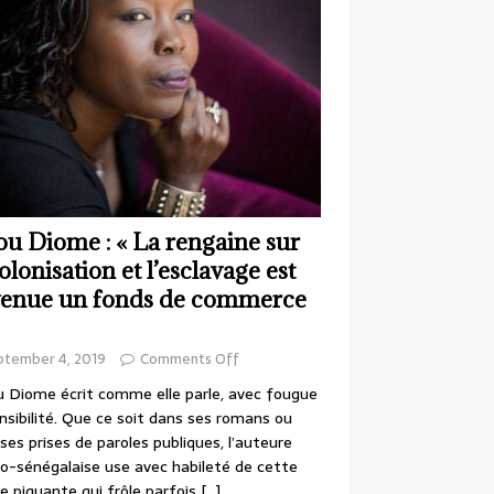
ou Diome : « La rengaine sur
colonisation et l’esclavage est
enue un fonds de commerce
ptember 4, 2019
Comments Off
 Diome écrit comme elle parle, avec fougue
nsibilité. Que ce soit dans ses romans ou
ses prises de paroles publiques, l’auteure
o-sénégalaise use avec habileté de cette
e piquante qui frôle parfois
[…]