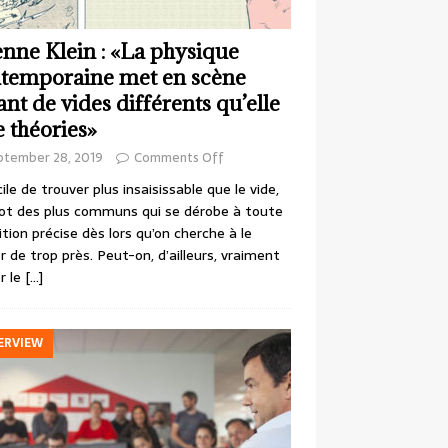
enne Klein : «La physique
temporaine met en scène
ant de vides différents qu’elle
e théories»
ptember 28, 2019
Comments Off
cile de trouver plus insaisissable que le vide,
ot des plus communs qui se dérobe à toute
ition précise dès lors qu’on cherche à le
r de trop près. Peut-on, d’ailleurs, vraiment
r le
[…]
ERVIEW