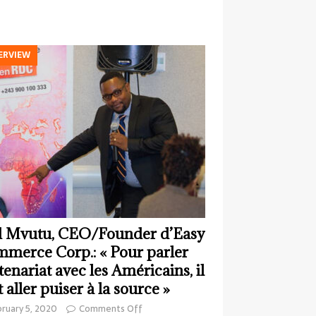
ERVIEW
 Mvutu, CEO/Founder d’Easy
merce Corp.: « Pour parler
tenariat avec les Américains, il
t aller puiser à la source »
ruary 5, 2020
Comments Off