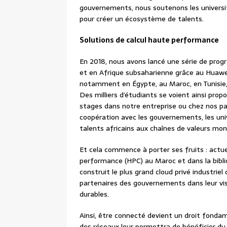
gouvernements, nous soutenons les universit
pour créer un écosystème de talents.
Solutions de calcul haute performance
En 2018, nous avons lancé une série de pro
et en Afrique subsaharienne grâce au Huawei
notamment en Égypte, au Maroc, en Tunisie, 
Des milliers d’étudiants se voient ainsi prop
stages dans notre entreprise ou chez nos par
coopération avec les gouvernements, les univ
talents africains aux chaînes de valeurs mon
Et cela commence à porter ses fruits : actu
performance (HPC) au Maroc et dans la bibli
construit le plus grand cloud privé industri
partenaires des gouvernements dans leur visio
durables.
Ainsi, être connecté devient un droit fondam
des réseaux leur permettra de bénéficier du d