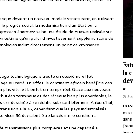
érique devient un nouveau modèle structurant, en utilisant
le progrès social, la modernisation d’un État ou la
ogression énormes: selon une étude de Huawei réalisée sur
on estime qu’un palier d’investissement supplémentaire de
hnologies induit directement un point de croissance
Fat
la 
apage technologique, s’ajoute un deuxième effet
dev
page au carré. En effet, le continent africain bénéficie des
»
n plus vite, et bientôt en temps réel. Grâce aux nouveaux
hui des terminaux et des réseaux bien plus abordables, la
Se
s est destinée à se réduire substantiellement. Aujourd’hui,
Fatou
transition à la 3G, cependant que les pays industrialisés
et se
services 5G devraient être lancés sur le continent.
dans 
franc
 de transmissions plus complexes et une capacité à
langu