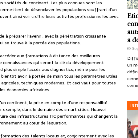
es sociétés du continent. Les plus connues sont les
 permettent de désenclaver les populations souffrant d’un
Eti
uvent ainsi voir croître leurs activités professionnelles avec
con
aut
e à préparer l’avenir : avec la pénétration croissante
a d
qui se trouve à la portée des populations.
Se
accéder aux formations à distance des meilleures
Diffi
 de connaissances qui seront la clé du développement
un m
 plus simple l’accès aux diagnostics, même pour les
défin
t bientôt avoir à portée de main tous les paramètres utiles
cerne
s agricoles, techniques modernes. Et ceci vaut pour toutes
cerne
des économies africaines.
un continent, la prise en compte d’une responsabilité
INT
 Par exemple, dans le domaine des smart cities, Huawei
ruire des infrastructures TIC performantes qui changent la
vironnement au cœur de l’équation.
formation des talents locaux et, conjointement avec les