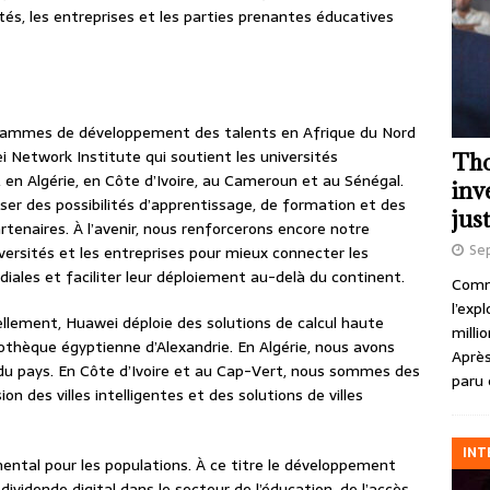
és, les entreprises et les parties prenantes éducatives
grammes de développement des talents en Afrique du Nord
 Network Institute qui soutient les universités
Tho
en Algérie, en Côte d’Ivoire, au Cameroun et au Sénégal.
inv
oser des possibilités d’apprentissage, de formation et des
just
tenaires. À l’avenir, nous renforcerons encore notre
Se
ersités et les entreprises pour mieux connecter les
diales et faciliter leur déploiement au-delà du continent.
Comme
l’exp
ellement, Huawei déploie des solutions de calcul haute
milli
othèque égyptienne d’Alexandrie. En Algérie, nous avons
Après
el du pays. En Côte d’Ivoire et au Cap-Vert, nous sommes des
paru 
n des villes intelligentes et des solutions de villes
INT
ental pour les populations. À ce titre le développement
ividende digital dans le secteur de l’éducation, de l’accès