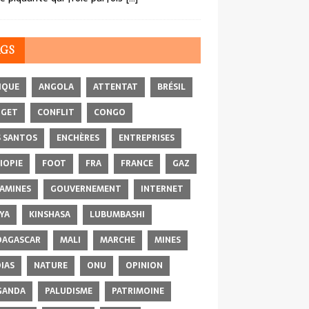
AGS
IQUE
ANGOLA
ATTENTAT
BRÉSIL
DGET
CONFLIT
CONGO
 SANTOS
ENCHÈRES
ENTREPRISES
IOPIE
FOOT
FRA
FRANCE
GAZ
AMINES
GOUVERNEMENT
INTERNET
YA
KINSHASA
LUBUMBASHI
AGASCAR
MALI
MARCHE
MINES
IAS
NATURE
ONU
OPINION
GANDA
PALUDISME
PATRIMOINE