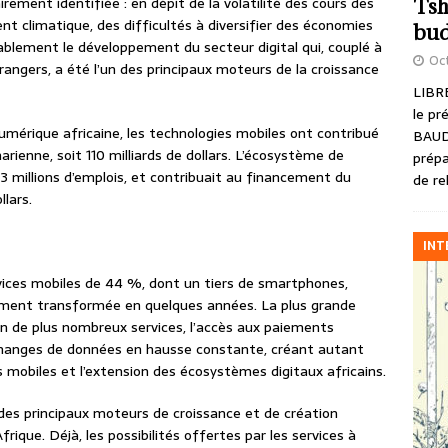
ement identifiée : en dépit de la volatilité des cours des
Tsh
t climatique, des difficultés à diversifier des économies
bud
tablement le développement du secteur digital qui, couplé à
Oct
rangers, a été l’un des principaux moteurs de la croissance
LIBRE
le pr
umérique africaine, les technologies mobiles ont contribué
BAUD
arienne, soit 110 milliards de dollars. L’écosystème de
prépa
3 millions d’emplois, et contribuait au financement du
de re
llars.
INT
vices mobiles de 44 %, dont un tiers de smartphones,
lement transformée en quelques années. La plus grande
n de plus nombreux services, l’accès aux paiements
échanges de données en hausse constante, créant autant
s mobiles et l’extension des écosystèmes digitaux africains.
des principaux moteurs de croissance et de création
rique. Déjà, les possibilités offertes par les services à